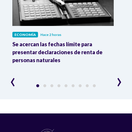
ECONOMÍA
Hace 2 horas
ECO
vas
Se acercan las fechas límite para
Dato
os
presentar declaraciones de renta de
prod
personas naturales
y ma
‹
›