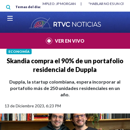
Pasar al contenido principal
RGAN
|
"HABLAR NO ES UN CRIMEN": CARTA DE BETO CORAL
|
ABELAR
Temas del día:
VER EN VIVO
ECONOMÍA
Skandia compra el 90% de un portafolio
residencial de Duppla
Duppla, la startup colombiana, espera incorporar al
portafolio más de 250 unidades residenciales en un
año.
13 de Diciembre 2023, 6:23 PM