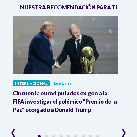
NUESTRA RECOMENDACIÓN PARA TI
INTERNACIONAL
Hace 1 mes
INTE
Cincuenta eurodiputados exigen a la
1,000
FIFA investigar el polémico "Premio de la
Isra
Paz" otorgado a Donald Trump
pers
‹
›