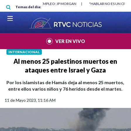
Pasar al contenido principal
RGAN
|
"HABLAR NO ES UN CRIMEN": CARTA DE BETO CORAL
|
ABELAR
Temas del día:
VER EN VIVO
INTERNACIONAL
Al menos 25 palestinos muertos en
ataques entre Israel y Gaza
Por los islamistas de Hamás deja al menos 25 muertos,
entre ellos varios niños y 76 heridos desde el martes.
11 de Mayo 2023, 11:16 AM