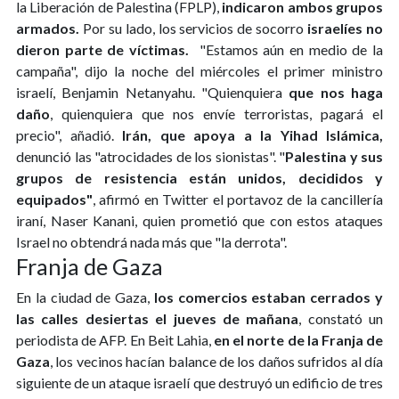
la Liberación de Palestina (FPLP),
indicaron ambos grupos
armados.
Por su lado, los servicios de socorro
israelíes no
dieron parte de víctimas.
"Estamos aún en medio de la
campaña", dijo la noche del miércoles el primer ministro
israelí, Benjamin Netanyahu. "Quienquiera
que nos haga
daño
, quienquiera que nos envíe terroristas, pagará el
precio", añadió.
Irán, que apoya a la Yihad Islámica,
denunció las "atrocidades de los sionistas". "
Palestina y sus
grupos de resistencia están unidos, decididos y
equipados"
, afirmó en Twitter el portavoz de la cancillería
iraní, Naser Kanani, quien prometió que con estos ataques
Israel no obtendrá nada más que "la derrota".
Franja de Gaza
En la ciudad de Gaza,
los comercios estaban cerrados y
las calles desiertas el jueves de mañana
, constató un
periodista de AFP. En Beit Lahia,
en el norte de la Franja de
Gaza
, los vecinos hacían balance de los daños sufridos al día
siguiente de un ataque israelí que destruyó un edificio de tres