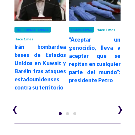
INTERNACIONAL
PALESTINA
Hace 1 mes
PALE
“Aceptar un
Acti
Hace 1 mes
ump
Irán bombardea
genocidio, lleva a
denu
bases de Estados
aceptar que se
po
ntra
Unidos en Kuwait y
repitan en cualquier
auto
 a un
Baréin tras ataques
parte del mundo”:
isr
o con
estadounidenses
presidente Petro
int
ica
contra su territorio
flot
‹
›