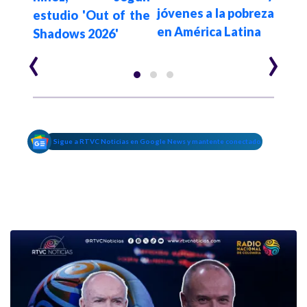
jóvenes a la pobreza
estudio 'Out of the
en América Latina
Shadows 2026'
‹
›
Sigue a RTVC Noticias en Google News y mantente conectado