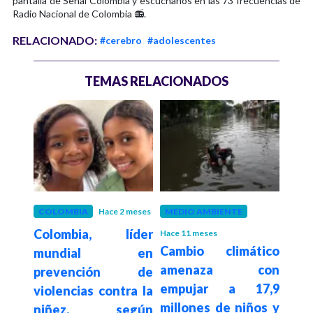
pantalla de Señal Colombia y escúchanos en las 73 frecuencias de
Radio Nacional de Colombia 📻.
RELACIONADO:
#cerebro
#adolescentes
TEMAS RELACIONADOS
 años
COLOMBIA
Hace 2 meses
MEDIO AMBIENTE
COL
000
Colombia, líder
Co
Hace 11 meses
Cambio climático
 han
mundial en
met
amenaza con
itos
prevención de
bas
empujar a 17,9
021
violencias contra la
en
millones de niños y
niñez, según
cere