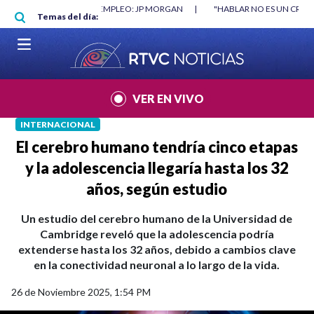
Pasar al contenido principal
O: JP MORGAN
|
"HABLAR NO ES UN CRIMEN": CARTA DE BETO CORAL
|
Temas del día:
VER EN VIVO
INTERNACIONAL
El cerebro humano tendría cinco etapas
y la adolescencia llegaría hasta los 32
años, según estudio
Un estudio del cerebro humano de la Universidad de
Cambridge reveló que la adolescencia podría
extenderse hasta los 32 años, debido a cambios clave
en la conectividad neuronal a lo largo de la vida.
26 de Noviembre 2025, 1:54 PM