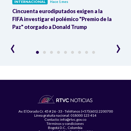
INTERNACIONAL
Hace 1 mes
INTE
Cincuenta eurodiputados exigen a la
1,000
FIFA investigar el polémico "Premio de la
Isra
Paz" otorgado a Donald Trump
pers
‹
›
Av. El Dorado Cr. 45 # 26 - 33 - Teléfonos (+57)(601) 2200700
Línea gratuita nacional: 018000 123 414
Contacto: info@rtvc.gov.co
Términos y condiciones
Bogotá D.C., Colombia