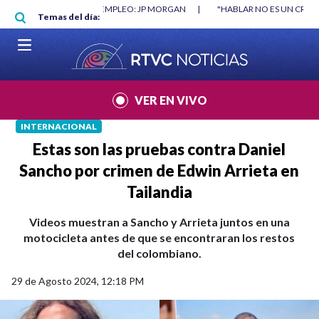
Pasar al contenido principal
RGAN
|
"HABLAR NO ES UN CRIMEN": CARTA DE BETO CORAL
|
ABELAR
Temas del día:
VER EN VIVO
INTERNACIONAL
Estas son las pruebas contra Daniel
Sancho por crimen de Edwin Arrieta en
Tailandia
Videos muestran a Sancho y Arrieta juntos en una
motocicleta antes de que se encontraran los restos
del colombiano.
29 de Agosto 2024, 12:18 PM