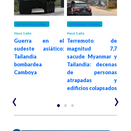
INTERNACIONAL
INTERNACIONAL
POLÍ
Dan
Hace 1 año
Hace 1 año
imer
Guerra en el
Terremoto de
decl
este
sudeste asiático:
magnitud 7,7
en 
que
Tailandia
sacude Myanmar y
enf
 el
bombardea
Tailandia: decenas
po
Camboya
de personas
publ
atrapadas y
lite
edificios colapsados
‹
›