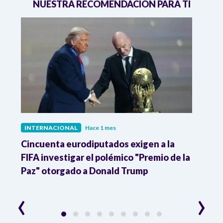
NUESTRA RECOMENDACIÓN PARA TI
INTERNACIONAL
Hace 1 mes
INTE
Cincuenta eurodiputados exigen a la
1,000
FIFA investigar el polémico "Premio de la
Isra
Paz" otorgado a Donald Trump
pers
‹
›