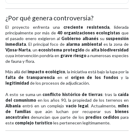
¿Por qué genera controversia?
El proyecto enfrenta una
creciente resistencia
, liderada
principalmente por más de
40 organizaciones ecologistas
que
el pasado enero exigieron al
Gobierno albanés
su
suspensión
inmediata
. El principal foco de
alarma ambiental
es la zona de
Vjosa-Narta
, un
ecosistema protegido
de
alta biodiversidad
cuya intervención pondría en
grave riesgo
a numerosas especies
de fauna y flora.
Más allá del
impacto ecológico
, la iniciativa está bajo la lupa por la
falta de transparencia
en el
origen de los fondos
y la
legitimidad
de los procesos de adjudicación.
A esto se suma un
conflicto histórico de tierras
: tras la
caída
del comunismo
en los años 90, la propiedad de los terrenos en
Albania
entró en un complejo
vacío legal
. Actualmente,
miles
de familias
que aún luchan por recuperar sus
bienes
ancestrales
denuncian que parte de los
predios cedidos
para
este
complejo turístico
les pertenecen legítimamente.