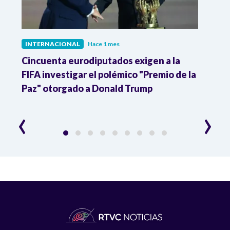
INTERNACIONAL
Hace 1 mes
INTE
Cincuenta eurodiputados exigen a la
1,000
FIFA investigar el polémico "Premio de la
Isra
Paz" otorgado a Donald Trump
pers
‹
›