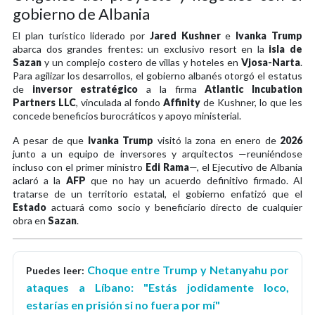
gobierno de Albania
El plan turístico liderado por
Jared Kushner
e
Ivanka Trump
abarca dos grandes frentes: un exclusivo resort en la
isla de
Sazan
y un complejo costero de villas y hoteles en
Vjosa-Narta
.
Para agilizar los desarrollos, el gobierno albanés otorgó el estatus
de
inversor estratégico
a la firma
Atlantic Incubation
Partners LLC
, vinculada al fondo
Affinity
de Kushner, lo que les
concede beneficios burocráticos y apoyo ministerial.
A pesar de que
Ivanka Trump
visitó la zona en enero de
2026
junto a un equipo de inversores y arquitectos —reuniéndose
incluso con el primer ministro
Edi Rama
—, el Ejecutivo de Albania
aclaró a la
AFP
que no hay un acuerdo definitivo firmado. Al
tratarse de un territorio estatal, el gobierno enfatizó que el
Estado
actuará como socio y beneficiario directo de cualquier
obra en
Sazan
.
Choque entre Trump y Netanyahu por
Puedes leer:
ataques a Líbano: "Estás jodidamente loco,
estarías en prisión si no fuera por mí"