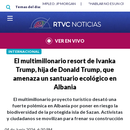
Pasar al contenido principal
O DESTRUYÓ EMPLEO: JP MORGAN
|
"HABLAR NO ES UN CRIMEN": CARTA 
Temas del día:
026
|
VER EN VIVO
INTERNACIONAL
El multimillonario resort de Ivanka
Trump, hija de Donald Trump, que
amenaza un santuario ecológico en
Albania
El multimillonario proyecto turístico desató una
fuerte polémica en Albania por poner en riesgo la
biodiversidad de la protegida isla de Sazan. Activistas
y ciudadanos se movilizan para frenar su construcción
04 de Junio 2026, 6:30 PM