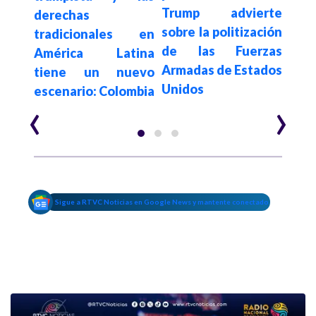
tivan
Trump advierte
exi
derechas
ales
sobre la politización
in
tradicionales en
de las Fuerzas
pol
América Latina
Armadas de Estados
de l
tiene un nuevo
Unidos
a Do
escenario: Colombia
‹
›
Sigue a RTVC Noticias en Google News y mantente conectado