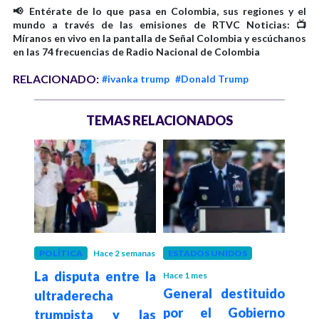
📢 Entérate de lo que pasa en Colombia, sus regiones y el
mundo a través de las emisiones de RTVC Noticias: 📺
Míranos en vivo en la pantalla de Señal Colombia y escúchanos
en las 74 frecuencias de Radio Nacional de Colombia
RELACIONADO:
#ivanka trump
#Donald Trump
TEMAS RELACIONADOS
POLÍTICA
Hace 2 semanas
ESTADOS UNIDOS
INT
La disputa entre la
Hace 1 mes
Hace 1
rump
General destituido
Cin
ultraderecha
celes
por el Gobierno
eur
trumpista y las