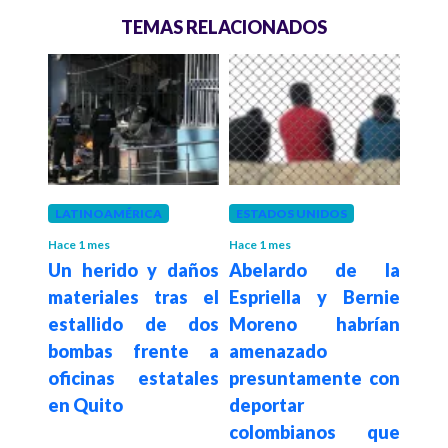
TEMAS RELACIONADOS
 meses
LATINOAMÉRICA
ESTADOS UNIDOS
COL
onal
Vent
Hace 1 mes
Hace 1 mes
Un herido y daños
Abelardo de la
ncia
Ecu
materiales tras el
Espriella y Bernie
rno
Pet
estallido de dos
Moreno habrían
o en
rea
bombas frente a
amenazado
sumi
oficinas estatales
presuntamente con
s en
en Quito
deportar
colombianos que