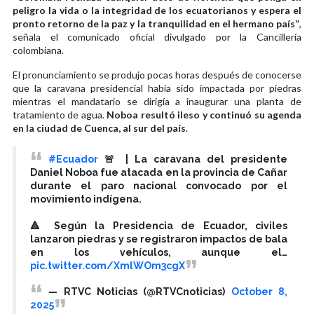
peligro la vida o la integridad de los ecuatorianos y espera el
pronto retorno de la paz y la tranquilidad en el hermano país”
,
señala el comunicado oficial divulgado por la Cancillería
colombiana.
El pronunciamiento se produjo pocas horas después de conocerse
que la caravana presidencial había sido impactada por piedras
mientras el mandatario se dirigía a inaugurar una planta de
tratamiento de agua.
Noboa resultó ileso y continuó su agenda
en la ciudad de Cuenca, al sur del país
.
#Ecuador
🚨 | La caravana del presidente
Daniel Noboa fue atacada en la provincia de Cañar
durante el paro nacional convocado por el
movimiento indígena.
🔺 Según la Presidencia de Ecuador, civiles
lanzaron piedras y se registraron impactos de bala
en los vehículos, aunque el…
pic.twitter.com/XmlWOm3cgX
— RTVC Noticias (@RTVCnoticias)
October 8,
2025