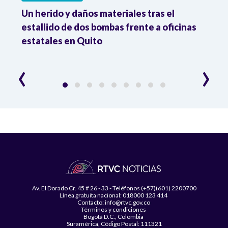
Un herido y daños materiales tras el
Dese
o
estallido de dos bombas frente a oficinas
7,8%
estatales en Quito
‹
›
Av. El Dorado Cr. 45 # 26 - 33 - Teléfonos (+57)(601) 2200700
Línea gratuita nacional: 018000 123 414
Contacto: info@rtvc.gov.co
Términos y condiciones
Bogotá D.C., Colombia
Suramérica, Código Postal: 111321