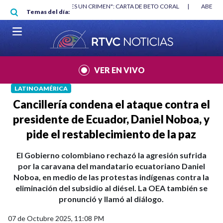
Pasar al contenido principal
RGAN
|
"HABLAR NO ES UN CRIMEN": CARTA DE BETO CORAL
|
ABELAR
Temas del día:
VER EN VIVO
LATINOAMÉRICA
Cancillería condena el ataque contra el
presidente de Ecuador, Daniel Noboa, y
pide el restablecimiento de la paz
El Gobierno colombiano rechazó la agresión sufrida
por la caravana del mandatario ecuatoriano Daniel
Noboa, en medio de las protestas indígenas contra la
eliminación del subsidio al diésel. La OEA también se
pronunció y llamó al diálogo.
07 de Octubre 2025, 11:08 PM