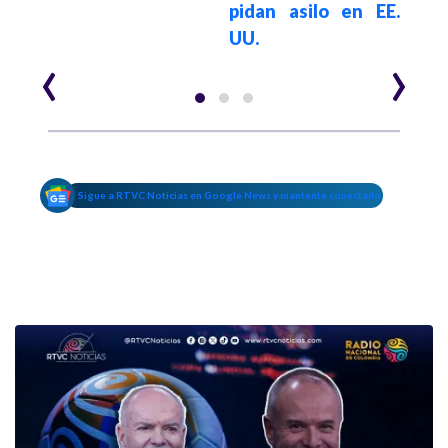
pidan asilo en EE.
UU.
‹
›
Sigue a RTVC Noticias en Google News y mantente conectado