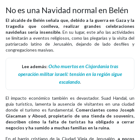
No es una Navidad normal en Belén
El alcalde de Belén señala que, debido a la guerra en Gaza y la
tragedia que conlleva, realizar grandes celebraciones
navideñas sería insensible
. En su lugar, este año las actividades
se limitarán a eventos religiosos, como las plegarias y la visita del
patriarcado latino de Jerusalén, dejando de lado desfiles y
congregaciones masivas.
Ocho muertos en Cisjordania tras
Lee además:
operación militar israelí: tensión en la región sigue
escalando
.
El impacto económico también es devastador. Suad Handal, un
guía turístico, lamenta la ausencia de visitantes en una ciudad
donde el turismo es fundamental.
Comerciantes como Joseph
Giacaman y Aboud, propietario de una tienda de souvenirs,
describen cómo la falta de turistas ha obligado a cerrar
negocios y ha sumido a muchas familias en la ruina.
En el barrio cristiano de la Ciudad Vieja de Jerusalén,
a pocos