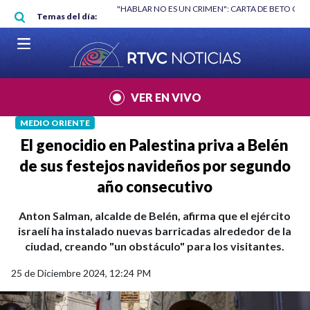
Pasar al contenido principal
RGAN
|
"HABLAR NO ES UN CRIMEN": CARTA DE BETO CORAL
|
ABELAR
Temas del día:
VER EN VIVO
MEDIO ORIENTE
El genocidio en Palestina priva a Belén
de sus festejos navideños por segundo
año consecutivo
Anton Salman, alcalde de Belén, afirma que el ejército
israelí ha instalado nuevas barricadas alrededor de la
ciudad, creando "un obstáculo" para los visitantes.
25 de Diciembre 2024, 12:24 PM