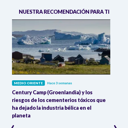
NUESTRA RECOMENDACIÓN PARA TI
MEDIO ORIENTE
Hace 3 semanas
MEDI
al
Century Camp (Groenlandia) y los
Dona
 en
riesgos de los cementerios tóxicos que
contr
ha dejado la industria bélica en el
acue
planeta
‹
›