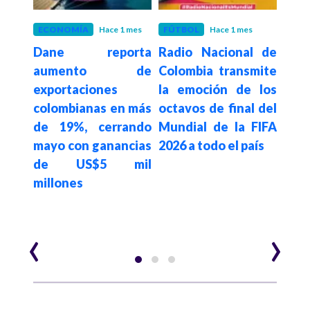
 mes
ECONOMÍA
Hace 1 mes
FÚTBOL
Hace 1 mes
EST
s un
Dane reporta
Radio Nacional de
Hace 1
Do
 y de
aumento de
Colombia transmite
habr
 EE.
exportaciones
la emoción de los
de 
ente
colombianas en más
octavos de final del
dóla
de 19%, cerrando
Mundial de la FIFA
pro
mayo con ganancias
2026 a todo el país
cri
de US$5 mil
se b
millones
su 
pres
‹
›