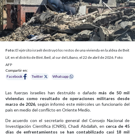
Foto:
El ejército israelí destruyó los restos de una vivienda en la aldea de Beit
Lif, en el distrito de Bint Jbeil, al sur del Líbano, el 22 de abril de 2026. Foto:
AFP
Compartir en:
Facebook
Twitter
Whatsapp
Las fuerzas israelíes han destruido o dañado
más de 50 mil
viviendas como resultado de operaciones militares desde
marzo de 2026
, según informó este miércoles un funcionario del
país en medio del conflicto en Oriente Medio.
De acuerdo con el secretario general del Consejo Nacional de
Investigación Científica (CNRS), Chadi Abdallah, en
cerca de 45
días de enfrentamientos se han contabilizado casi 18 mil