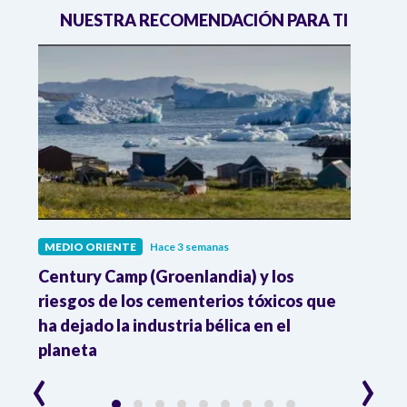
NUESTRA RECOMENDACIÓN PARA TI
MEDIO ORIENTE
Hace 3 semanas
MEDI
al
Century Camp (Groenlandia) y los
Dona
 en
riesgos de los cementerios tóxicos que
contr
ha dejado la industria bélica en el
acue
planeta
‹
›