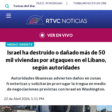
Pasar al contenido principal
RGAN
|
"HABLAR NO ES UN CRIMEN": CARTA DE BETO CORAL
|
ABELAR
Temas del día:
VER EN VIVO
MEDIO ORIENTE
Israel ha destruido o dañado más de 50
mil viviendas por atgaques en el Líbano,
según autoridades
Autoridades libanesas advierten daños en zonas
fronterizas y solicitarán prorrogar la tregua en medio
de negociaciones previstas con Israel en Washington.
22 de Abril 2026, 1:11 PM