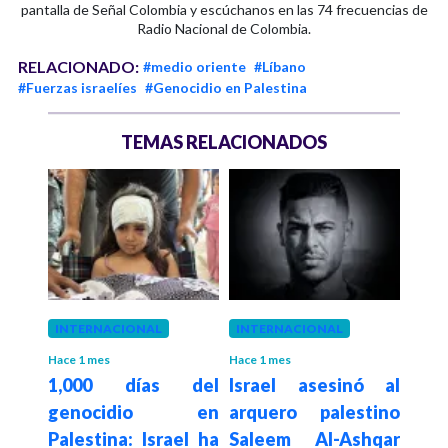
pantalla de Señal Colombia y escúchanos en las 74 frecuencias de
Radio Nacional de Colombia.
RELACIONADO:
#medio oriente
#Líbano
#Fuerzas israelíes
#Genocidio en Palestina
TEMAS RELACIONADOS
 mes
INTERNACIONAL
INTERNACIONAL
INT
e a
Hace 1 mes
Hace 1 mes
Hace 1
1,000 días del
Israel asesinó al
Irá
rael
genocidio en
arquero palestino
bas
ter
Palestina: Israel ha
Saleem Al-Ashqar
Unid
 en