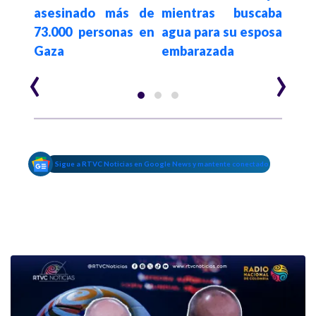
asesinado más de
mientras buscaba
Baré
por
73.000 personas en
agua para su esposa
est
ntra
Gaza
embarazada
cont
‹
›
Sigue a RTVC Noticias en Google News y mantente conectado