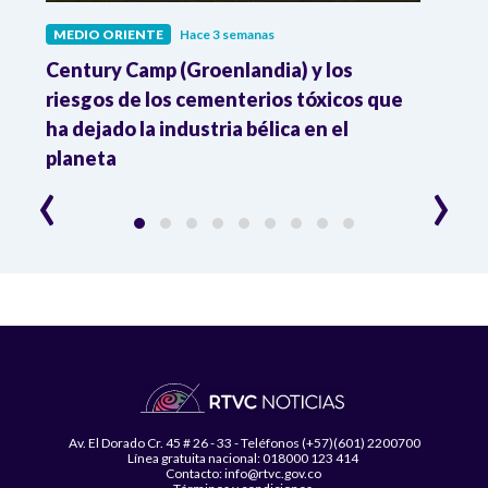
MEDIO ORIENTE
Hace 3 semanas
MEDI
al
Century Camp (Groenlandia) y los
Dona
 en
riesgos de los cementerios tóxicos que
contr
ha dejado la industria bélica en el
acue
planeta
‹
›
Av. El Dorado Cr. 45 # 26 - 33 - Teléfonos (+57)(601) 2200700
Línea gratuita nacional: 018000 123 414
Contacto: info@rtvc.gov.co