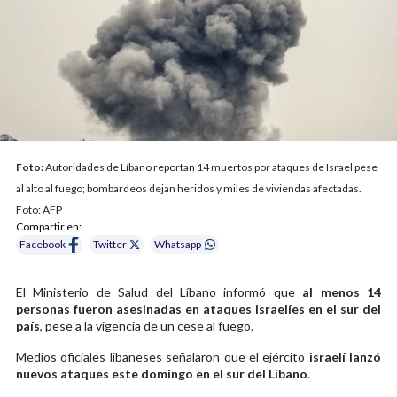
Foto:
Autoridades de Líbano reportan 14 muertos por ataques de Israel pese
al alto al fuego; bombardeos dejan heridos y miles de viviendas afectadas.
Foto: AFP
Compartir en:
Facebook
Twitter
Whatsapp
El Ministerio de Salud del Líbano informó que
al menos 14
personas fueron asesinadas en ataques israelíes en el sur del
país
, pese a la vigencia de un cese al fuego.
Medios oficiales libaneses señalaron que el ejército
israelí lanzó
nuevos ataques este domingo en el sur del Líbano
.