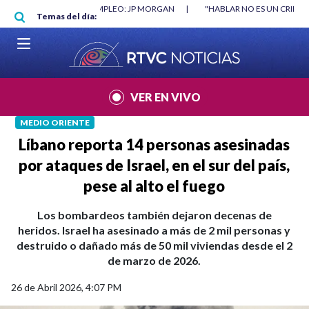
Pasar al contenido principal
|
"HABLAR NO ES UN CRIMEN": CARTA DE BETO CORAL
|
ABELARDO DE
Temas del día:
VER EN VIVO
MEDIO ORIENTE
Líbano reporta 14 personas asesinadas
por ataques de Israel, en el sur del país,
pese al alto el fuego
Los bombardeos también dejaron decenas de
heridos. Israel ha asesinado a más de 2 mil personas y
destruido o dañado más de 50 mil viviendas desde el 2
de marzo de 2026.
26 de Abril 2026, 4:07 PM