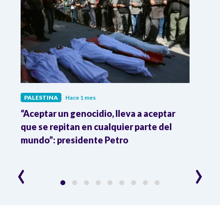
PALESTINA
Hace 1 mes
PALE
“Aceptar un genocidio, lleva a aceptar
Acti
ado
que se repitan en cualquier parte del
de au
mundo”: presidente Petro
inter
‹
›