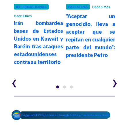
INTERNACIONAL
PALESTINA
Hace 1 mes
PALE
“Aceptar un
Acti
Hace 1 mes
ump
Irán bombardea
genocidio, lleva a
denu
bases de Estados
aceptar que se
po
ntra
Unidos en Kuwait y
repitan en cualquier
auto
 a un
Baréin tras ataques
parte del mundo”:
isr
o con
estadounidenses
presidente Petro
int
ica
contra su territorio
flot
‹
›
Sigue a RTVC Noticias en Google News y mantente conectado