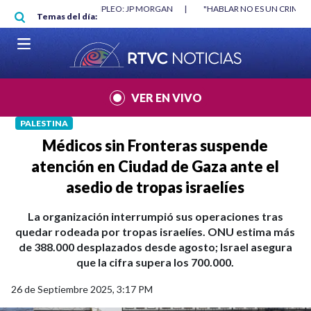
Pasar al contenido principal
RGAN
|
"HABLAR NO ES UN CRIMEN": CARTA DE BETO CORAL
|
ABELAR
Temas del día:
VER EN VIVO
PALESTINA
Médicos sin Fronteras suspende
atención en Ciudad de Gaza ante el
asedio de tropas israelíes
La organización interrumpió sus operaciones tras
quedar rodeada por tropas israelíes. ONU estima más
de 388.000 desplazados desde agosto; Israel asegura
que la cifra supera los 700.000.
26 de Septiembre 2025, 3:17 PM