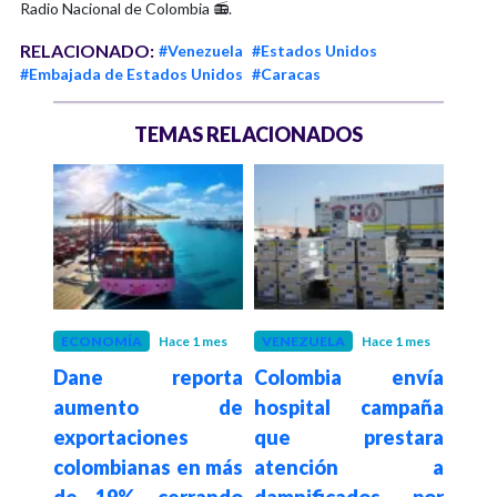
Radio Nacional de Colombia 📻.
RELACIONADO:
#Venezuela
#Estados Unidos
#Embajada de Estados Unidos
#Caracas
TEMAS RELACIONADOS
ECONOMÍA
Hace 1 mes
VENEZUELA
Hace 1 mes
FÚT
Dane reporta
Colombia envía
Rad
os e
aumento de
hospital campaña
Colo
dan
exportaciones
que prestara
la 
colombianas en más
atención a
octa
 sus
de 19%, cerrando
damnificados por
Mund