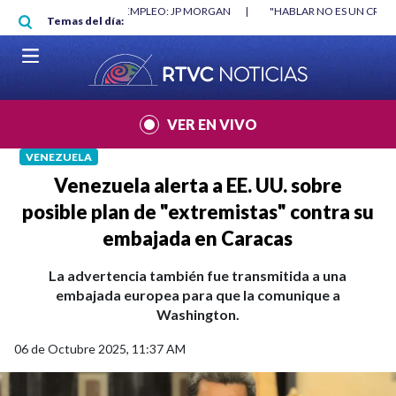
Pasar al contenido principal
RGAN
|
"HABLAR NO ES UN CRIMEN": CARTA DE BETO CORAL
|
ABELAR
Temas del día:
VER EN VIVO
VENEZUELA
Venezuela alerta a EE. UU. sobre
posible plan de "extremistas" contra su
embajada en Caracas
La advertencia también fue transmitida a una
embajada europea para que la comunique a
Washington.
06 de Octubre 2025, 11:37 AM