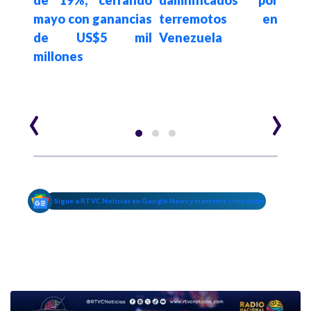
oman
mayo con ganancias
terremotos en
2026
ar
de US$5 mil
Venezuela
millones
‹
›
Sigue a RTVC Noticias en Google News y mantente conectado