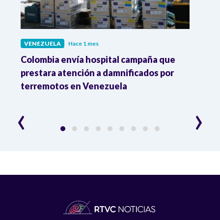
VENEZUELA
Hace 1 mes
VENE
as
Colombia envía hospital campaña que
El ti
e
prestara atención a damnificados por
agot
terremotos en Venezuela
‹
›