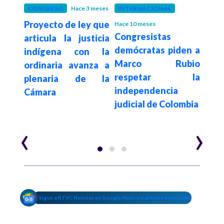
ño
CONGRESO
Hace 3 meses
INTERNACIONAL
JUST
 le
Proyecto de ley que
Fis
Hace 10 meses
Congresistas
sinar
articula la justicia
And
demócratas piden a
zón?
indígena con la
exdi
Marco Rubio
o lo
ordinaria avanza a
en 
respetar la
plenaria de la
Urib
independencia
Cámara
r
judicial de Colombia
inte
ileg
‹
›
Sigue a RTVC Noticias en Google News y mantente conectado