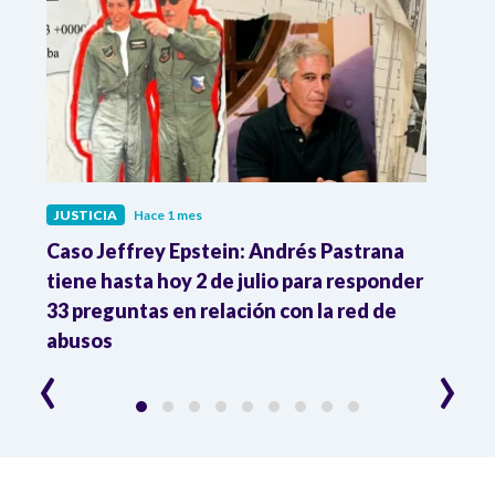
JUSTICIA
Hace 1 mes
JUST
ón
Caso Jeffrey Epstein: Andrés Pastrana
La JE
cia
tiene hasta hoy 2 de julio para responder
y mil
33 preguntas en relación con la red de
Colo
abusos
‹
›