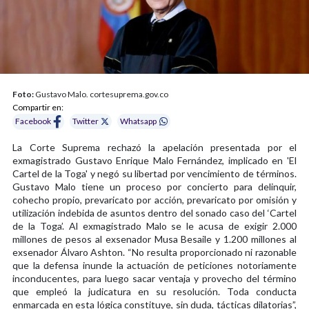
Foto:
Gustavo Malo. cortesuprema.gov.co
Compartir en:
Facebook
Twitter
Whatsapp
La Corte Suprema rechazó la apelación presentada por el
exmagistrado Gustavo Enrique Malo Fernández, implicado en 'El
Cartel de la Toga' y negó su libertad por vencimiento de términos.
Gustavo Malo tiene un proceso por concierto para delinquir,
cohecho propio, prevaricato por acción, prevaricato por omisión y
utilización indebida de asuntos dentro del sonado caso del ‘Cartel
de la Toga’. Al exmagistrado Malo se le acusa de exigir 2.000
millones de pesos al exsenador Musa Besaile y 1.200 millones al
exsenador Álvaro Ashton. “No resulta proporcionado ni razonable
que la defensa inunde la actuación de peticiones notoriamente
inconducentes, para luego sacar ventaja y provecho del término
que empleó la judicatura en su resolución. Toda conducta
enmarcada en esta lógica constituye, sin duda, tácticas dilatorias”,