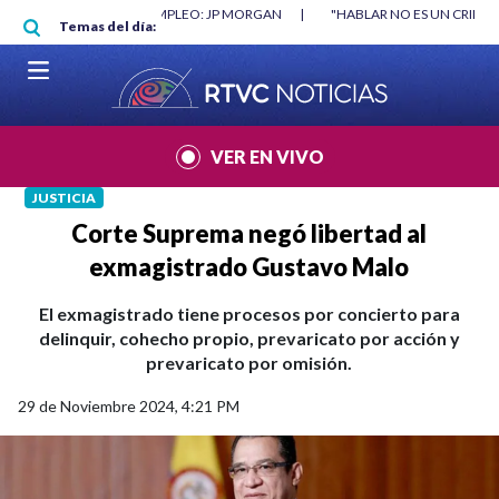
Pasar al contenido principal
|
"HABLAR NO ES UN CRIMEN": CARTA DE BETO CORAL
|
ABELARDO DE
Temas del día:
VER EN VIVO
JUSTICIA
Corte Suprema negó libertad al
exmagistrado Gustavo Malo
El exmagistrado tiene procesos por concierto para
delinquir, cohecho propio, prevaricato por acción y
prevaricato por omisión.
29 de Noviembre 2024, 4:21 PM