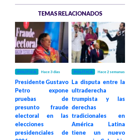
TEMAS RELACIONADOS
 mes
POLÍTICA
Hace 3 días
POLÍTICA
Hace 2 semanas
POLÍ
% de
Presidente Gustavo
La disputa entre la
Con
e el
Petro expone
ultraderecha
su
tavo
pruebas de
trumpista y las
de
ga al
presunto fraude
derechas
elim
no
electoral en las
tradicionales en
a c
elecciones
América Latina
es
presidenciales de
tiene un nuevo
$62.