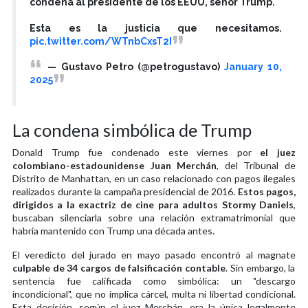
condena al presidente de los EEUU, señor Trump.
Esta es la justicia que necesitamos.
pic.twitter.com/WTnbCxsT2I
— Gustavo Petro (@petrogustavo)
January 10,
2025
La condena simbólica de Trump
Donald Trump fue condenado este viernes por
el juez
colombiano-estadounidense Juan Merchán
, del Tribunal de
Distrito de Manhattan, en un caso relacionado con pagos ilegales
realizados durante la campaña presidencial de 2016.
Estos pagos,
dirigidos a la exactriz de cine para adultos Stormy Daniels
,
buscaban silenciarla sobre una relación extramatrimonial que
habría mantenido con Trump una década antes.
El veredicto del jurado en mayo pasado encontró al magnate
culpable de 34 cargos de falsificación contable
. Sin embargo, la
sentencia fue calificada como simbólica: un "descargo
incondicional", que no implica cárcel, multa ni libertad condicional.
Esta decisión, según el juez Merchán, era la única legalmente