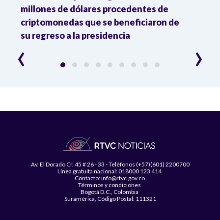
millones de dólares procedentes de
Trump
criptomonedas que se beneficiaron de
las 
su regreso a la presidencia
‹
›
Av. El Dorado Cr. 45 # 26 - 33 - Teléfonos (+57)(601) 2200700
Línea gratuita nacional: 018000 123 414
Contacto: info@rtvc.gov.co
Términos y condiciones
Bogotá D.C., Colombia
Suramérica, Código Postal: 111321