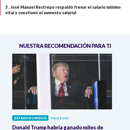
3 .
José Manuel Restrepo respaldó frenar el salario mínimo
vital y cuestionó el aumento salarial
NUESTRA RECOMENDACIÓN PARA TI
ESTADOS UNIDOS
Hace 1 mes
ESTA
es
Donald Trump habría ganado miles de
Gene