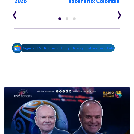
2026
escenario: Colombia
año
‹
›
Sigue a RTVC Noticias en Google News y mantente conectado