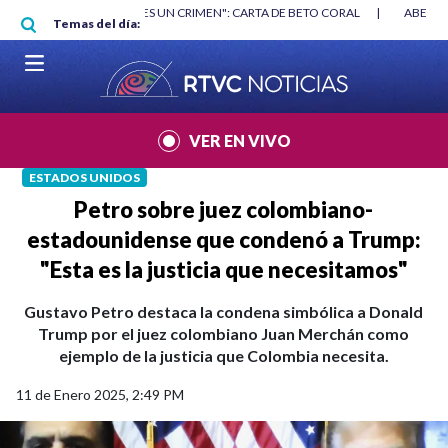
Pasar al contenido principal
RGAN
|
"HABLAR NO ES UN CRIMEN": CARTA DE BETO CORAL
|
ABELAR
Temas del día:
VER EN VIVO
ESTADOS UNIDOS
Petro sobre juez colombiano-
estadounidense que condenó a Trump:
"Esta es la justicia que necesitamos"
Gustavo Petro destaca la condena simbólica a Donald
Trump por el juez colombiano Juan Merchán como
ejemplo de la justicia que Colombia necesita.
11 de Enero 2025, 2:49 PM