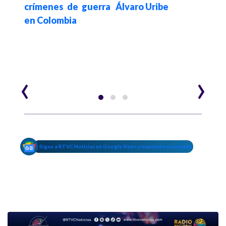
crímenes de guerra
Álvaro Uribe
pos
en Colombia
víct
sido
‹
›
Sigue a RTVC Noticias en Google News y mantente conectado