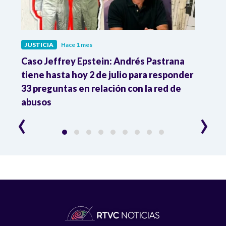
JUSTICIA
Hace 1 mes
JUST
ón
Caso Jeffrey Epstein: Andrés Pastrana
La JE
cia
tiene hasta hoy 2 de julio para responder
y mil
33 preguntas en relación con la red de
Colo
abusos
‹
›