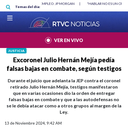
Pasar al contenido principal
RGAN
|
"HABLAR NO ES UN CRIMEN": CARTA DE BETO CORAL
|
ABELAR
Temas del día:
VER EN VIVO
JUSTICIA
Excoronel Julio Hernán Mejía pedía
falsas bajas en combate, según testigos
Durante el juicio que adelanta la JEP contra el coronel
retirado Julio Hernán Mejía, testigos manifestaron
que en varias ocasiones dio la orden de entregar
falsas bajas en combate y que a las autodefensas no
se le debía atacar como a otros grupos al margen de la
Ley.
13 de Noviembre 2024, 9:42 AM