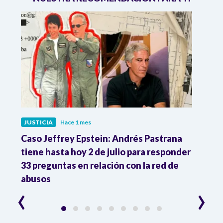
JUSTICIA
Hace 1 mes
JUST
ón
Caso Jeffrey Epstein: Andrés Pastrana
La JE
cia
tiene hasta hoy 2 de julio para responder
y mil
33 preguntas en relación con la red de
Colo
abusos
‹
›