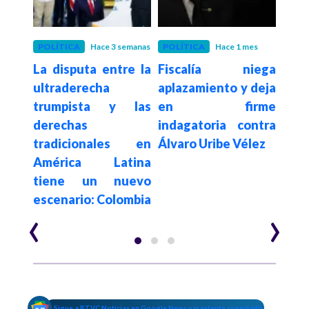
es
POLÍTICA
Hace 3 semanas
POLÍTICA
Hace 1 mes
POLÍ
Iván
La disputa entre la
Fiscalía niega
El 2
tro?
ultraderecha
aplazamiento y deja
Ur
trumpista y las
en firme
ind
tica,
derechas
indagatoria contra
masa
ucha
tradicionales en
Álvaro Uribe Vélez
La 
el
América Latina
ases
tiene un nuevo
Marí
escenario: Colombia
‹
›
Sigue a RTVC Noticias en Google News y mantente conectado