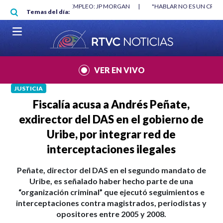
Pasar al contenido principal
RGAN
|
"HABLAR NO ES UN CRIMEN": CARTA DE BETO CORAL
|
ABELAR
Temas del día:
VER EN VIVO
JUSTICIA
Fiscalía acusa a Andrés Peñate,
exdirector del DAS en el gobierno de
Uribe, por integrar red de
interceptaciones ilegales
Peñate, director del DAS en el segundo mandato de
Uribe, es señalado haber hecho parte de una
“organización criminal” que ejecutó seguimientos e
interceptaciones contra magistrados, periodistas y
opositores entre 2005 y 2008.