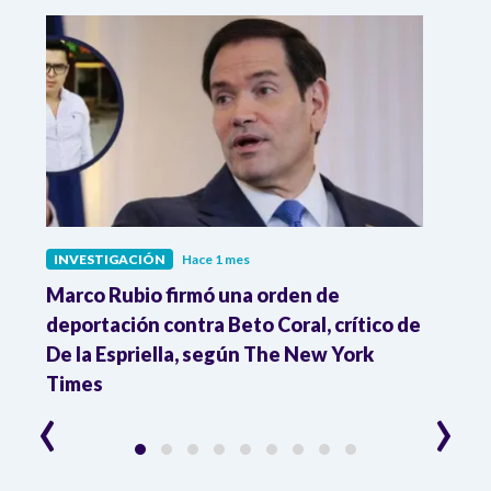
INVESTIGACIÓN
Hace 1 mes
INVE
 y
Marco Rubio firmó una orden de
Nuev
deportación contra Beto Coral, crítico de
Abela
De la Espriella, según The New York
comp
Times
‹
›