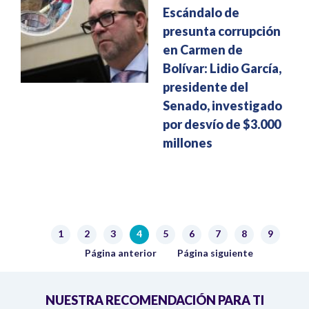
Escándalo de
presunta corrupción
en Carmen de
Bolívar: Lidio García,
presidente del
Senado, investigado
por desvío de $3.000
millones
Paginación
1
2
3
4
5
6
7
8
9
Página
Página
Página
Página actual
Página
Página
Página
Página
Página
Página anterior
Siguiente página
Página anterior
Página siguiente
NUESTRA RECOMENDACIÓN PARA TI