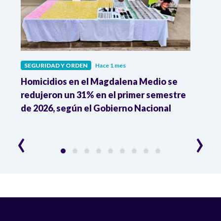
SEGURIDAD Y ORDEN
Hace 1 mes
SEGU
as
Homicidios en el Magdalena Medio se
"Aqu
l
redujeron un 31% en el primer semestre
susp
de 2026, según el Gobierno Nacional
de l
irre
‹
›