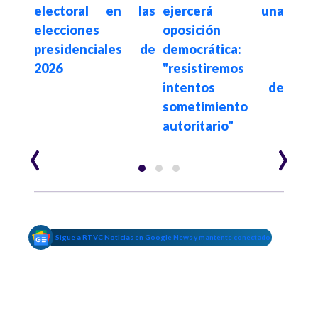
ia y
electoral en las
ejercerá una
soft
ones
elecciones
oposición
presidenciales de
democrática:
2026
"resistiremos
intentos de
sometimiento
autoritario"
‹
›
Sigue a RTVC Noticias en Google News y mantente conectado