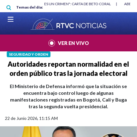
Pasar al contenido principal
RGAN
|
"HABLAR NO ES UN CRIMEN": CARTA DE BETO CORAL
|
ABELAR
Temas del día:
VER EN VIVO
SEGURIDAD Y ORDEN
Autoridades reportan normalidad en el
orden público tras la jornada electoral
El Ministerio de Defensa informó que la situación se
encuentra bajo control luego de algunas
manifestaciones registradas en Bogotá, Cali y Buga
tras la segunda vuelta presidencial.
22 de Junio 2026, 11:15 AM