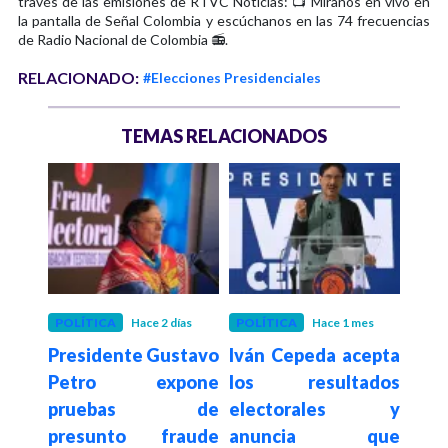
través de las emisiones de RTVC Noticias: 📺 Míranos en vivo en
la pantalla de Señal Colombia y escúchanos en las 74 frecuencias
de Radio Nacional de Colombia 📻.
RELACIONADO:
#Elecciones Presidenciales
TEMAS RELACIONADOS
 mes
POLÍTICA
Hace 2 días
POLÍTICA
Hace 1 mes
POLÍ
elta
Presidente Gustavo
Iván Cepeda acepta
Pre
ompe
Petro expone
los resultados
div
co de
pruebas de
electorales y
sob
63,59
presunto fraude
anuncia que
vuln