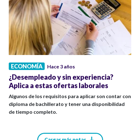
ECONOMÍA
Hace 3 años
¿Desempleado y sin experiencia?
Aplica a estas ofertas laborales
Algunos de los requisitos para aplicar son contar con
diploma de bachillerato y tener una disponibilidad
de tiempo completo.
Paginación
Cargar más notas