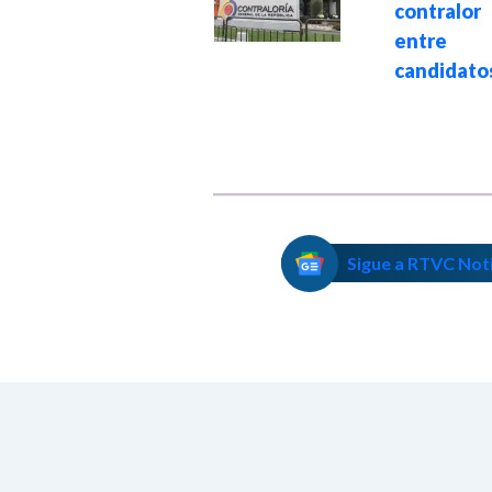
concurso público
contralor
con vacantes en
entre
todo el país
candidato
Sigue a RTVC Not