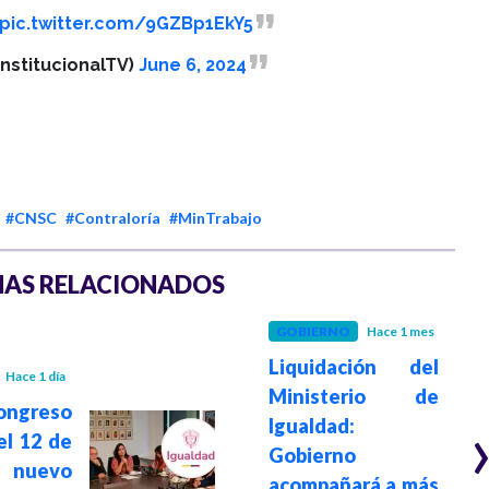
pic.twitter.com/9GZBp1EkY5
InstitucionalTV)
June 6, 2024
#CNSC
#Contraloría
#MinTrabajo
AS RELACIONADOS
GOBIERNO
Hace 1 mes
Liquidación del
Hace 1 día
Ministerio de
greso
Igualdad:
el 12 de
Gobierno
l nuevo
acompañará a más