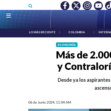
Pasar al contenido principal
O MÍNIMO NO DESTRUYÓ EMPLEO: JP MORGAN
|
"HABLAR NO
Navegación principal
LO MÁS RECIENTE
|
COLOMBIA
|
INTERN
ECONOMÍA
Más de 2.00
y Contralorí
Desde ya los aspirantes
ascenso
06 de Junio 2024, 11:04 AM