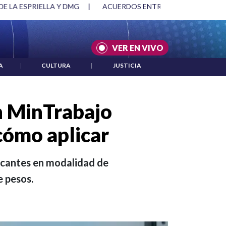
SPRIELLA Y DMG
|
ACUERDOS ENTRE ESTADOS UNIDOS E IRÁ
VER EN VIVO
A
|
CULTURA
|
JUSTICIA
n MinTrabajo
 cómo aplicar
vacantes en modalidad de
e pesos.