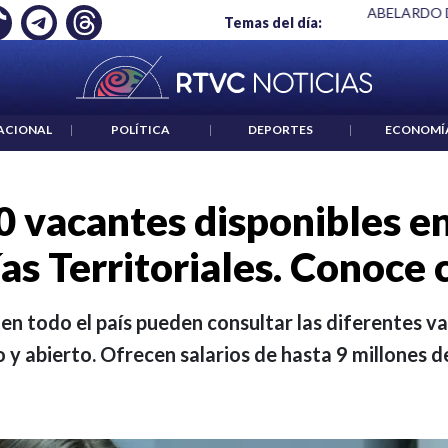
 ES UN CRIMEN": CARTA DE BETO CORAL
|
ABELARDO DE LA E
Temas del día:
ACIONAL
|
POLÍTICA
|
DEPORTES
|
ECONOMÍ
0 vacantes disponibles e
as Territoriales. Conoce
 en todo el país pueden consultar las diferentes 
 y abierto. Ofrecen salarios de hasta 9 millones d