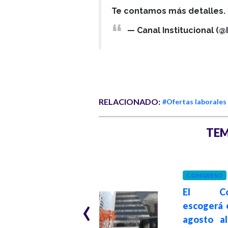
Te contamos más detalles.
— Canal Institucional (@
RELACIONADO:
#Ofertas laborales
TEM
CONGRESO
ACTUALIDAD
El Con
‹
Hace 6 meses
DIAN abre
escogerá 
inscripciones para
agosto a