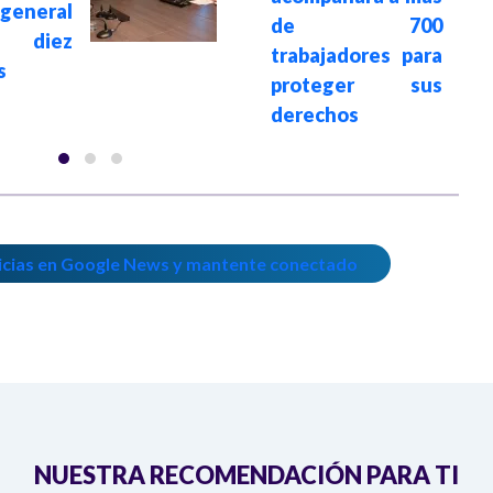
 general
de 700
 diez
trabajadores para
s
proteger sus
derechos
icias en Google News y mantente conectado
NUESTRA RECOMENDACIÓN PARA TI