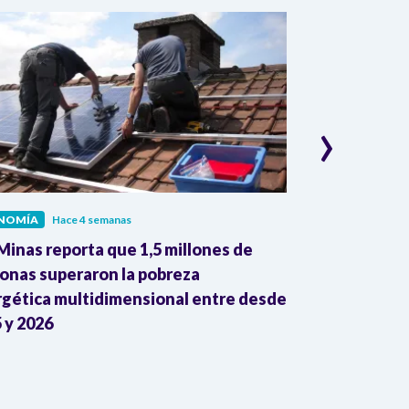
›
NOMÍA
Hace 4 semanas
ECONOMÍA
Hac
inas reporta que 1,5 millones de
Dane reporta
onas superaron la pobreza
colombianas 
gética multidimensional entre desde
mayo con gan
 y 2026