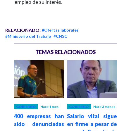
empleo de su interés.
RELACIONADO:
#Ofertas laborales
#Ministerio del Trabajo
#CNSC
TEMAS RELACIONADOS
GOBIERNO
Hace 1 mes
GOBIERNO
Hace 3 meses
POLÍ
400 empresas han
Salario vital sigue
"En
re
sido denunciadas
en firme a pesar de
se 
para