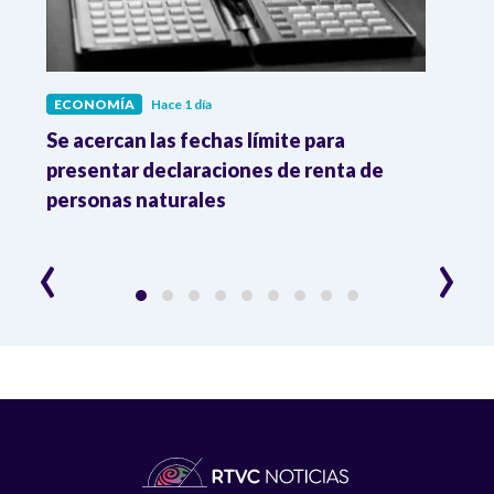
ECONOMÍA
Hace 1 día
ECO
vas
Se acercan las fechas límite para
Dato
os
presentar declaraciones de renta de
prod
personas naturales
y ma
‹
›