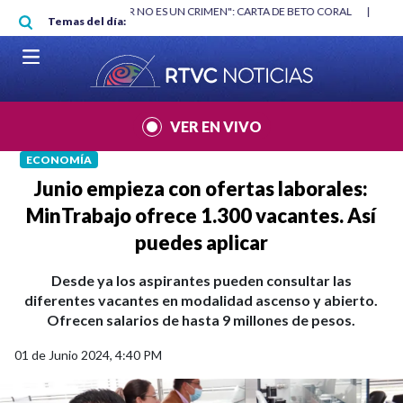
Pasar al contenido principal
|
"HABLAR NO ES UN CRIMEN": CARTA DE BETO CORAL
|
ABELARDO DE
Temas del día:
VER EN VIVO
ECONOMÍA
Junio empieza con ofertas laborales:
MinTrabajo ofrece 1.300 vacantes. Así
puedes aplicar
Desde ya los aspirantes pueden consultar las
diferentes vacantes en modalidad ascenso y abierto.
Ofrecen salarios de hasta 9 millones de pesos.
01 de Junio 2024, 4:40 PM