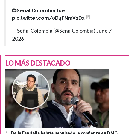
📺Señal Colombia fue…
pic.twitter.com/0D4FNmV2Dx
— Señal Colombia (@SenalColombia)
June 7,
2026
LO MÁS DESTACADO
1 .
De la Espriella habría impulsado la confianza en DMG,