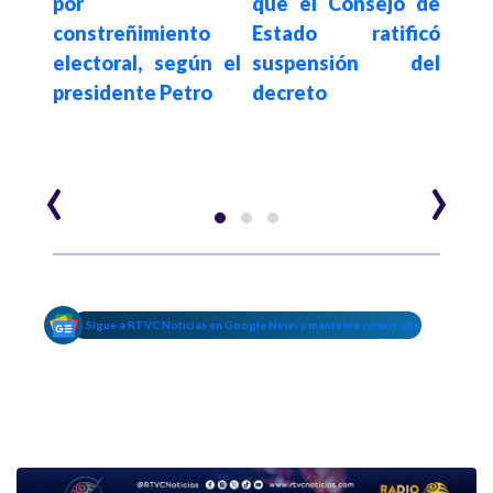
por
que el Consejo de
los 
lico
constreñimiento
Estado ratificó
trab
s en
electoral, según el
suspensión del
resp
presidente Petro
decreto
sob
par
trab
‹
›
Sigue a RTVC Noticias en Google News y mantente conectado