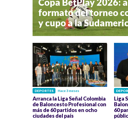
Copa BetPlay 2026: as
formato del torneo c
y cupo a la Sudameri
DEPORTES
Hace 3 meses
DEPOR
Arranca la Liga Señal Colombia
Liga 
de Baloncesto Profesional con
Balon
más de 60 partidos en ocho
60 pa
ciudades del país
públi