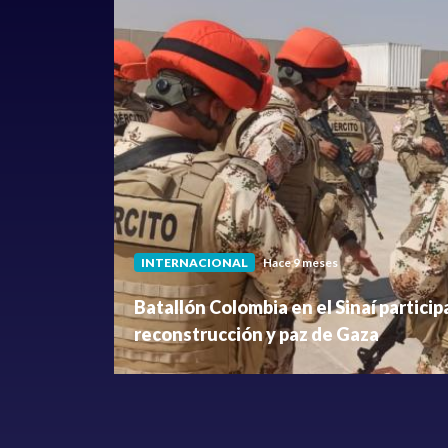
INTERNACIONAL
Hace 9 meses
Batallón Colombia en el Sinaí particip
reconstrucción y paz de Gaza