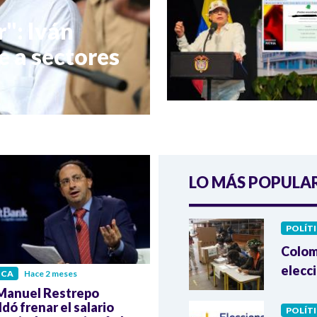
r": Iván
 a sectores
LO MÁS POPULA
POLÍT
Colomb
elecc
ICA
Hace 2 meses
Manuel Restrepo
dó frenar el salario
POLÍT