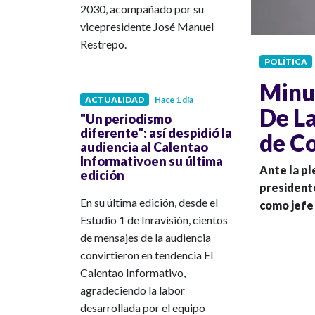
2030, acompañado por su
vicepresidente José Manuel
Restrepo.
POLÍTICA
Minu
ACTUALIDAD
Hace 1 día
De La
"Un periodismo
diferente": así despidió la
de C
audiencia al Calentao
Informativoen su última
Ante la pl
edición
presidente
En su última edición, desde el
como jefe 
Estudio 1 de Inravisión, cientos
de mensajes de la audiencia
convirtieron en tendencia El
Calentao Informativo,
agradeciendo la labor
desarrollada por el equipo