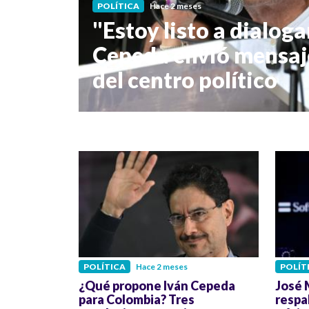
POLÍTICA
Hace 2 meses
"Estoy listo a dialoga
Cepeda envió mensaje
del centro político
POLÍTICA
Hace 2 meses
POLÍT
¿Qué propone Iván Cepeda
José 
para Colombia? Tres
respal