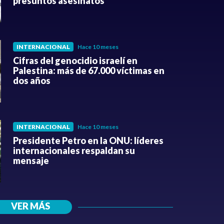
presuntos asesinatos
INTERNACIONAL
Hace 10 meses
Cifras del genocidio israelí en
Palestina: más de 67.000 víctimas en
dos años
INTERNACIONAL
Hace 10 meses
Presidente Petro en la ONU: líderes
internacionales respaldan su
mensaje
VER MÁS