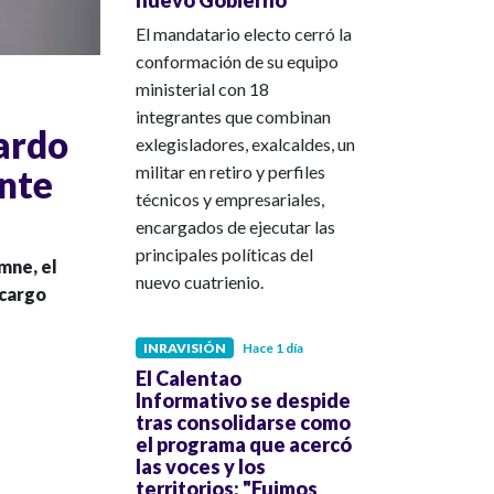
El mandatario electo cerró la
conformación de su equipo
ministerial con 18
integrantes que combinan
ardo
exlegisladores, exalcaldes, un
militar en retiro y perfiles
ente
técnicos y empresariales,
encargados de ejecutar las
principales políticas del
mne, el
nuevo cuatrienio.
 cargo
INRAVISIÓN
Hace 1 día
El Calentao
Informativo se despide
tras consolidarse como
el programa que acercó
las voces y los
territorios: "Fuimos