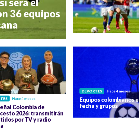
í será el
on 36 equipos
cana
DEPORTES
Hace 4 meses
Equipos colombianos e
TES
Hace 4 meses
fecha y grupos
Señal Colombia de
cesto 2026: transmitirán
rtidos por TV y radio
ca