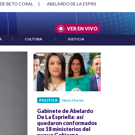
SPRIELLA Y DMG
|
ACUERDOS ENTRE ESTADOS UNIDOS E IRÁ
VER EN VIVO
A
|
CULTURA
|
JUSTICIA
POLÍTICA
Hace 2 horas
Gabinete de Abelardo
De La Espriella: así
quedaron conformados
los 18 ministerios del
nuevo Gobierno