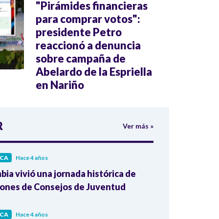
"Pirámides financieras
para comprar votos":
presidente Petro
reaccionó a denuncia
sobre campaña de
Abelardo de la Espriella
en Nariño
R
Ver más »
ICA
Hace 4 años
ia vivió una jornada histórica de
iones de Consejos de Juventud
ICA
Hace 4 años