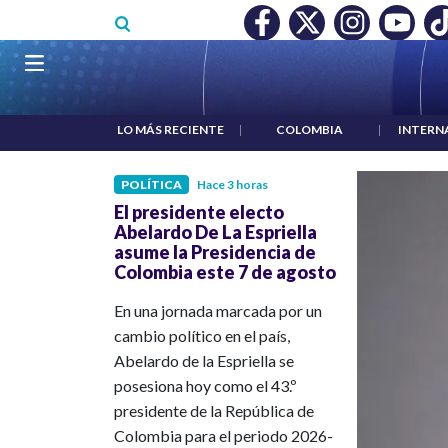
Pasar al contenido principal
O MÍNIMO NO DESTRUYÓ EMPLEO: JP MORGAN
|
"HABLAR NO
Navegación principal
LO MÁS RECIENTE
|
COLOMBIA
|
INTERN
POLÍTICA
Hace 3 horas
El presidente electo
Abelardo De La Espriella
asume la Presidencia de
Colombia este 7 de agosto
En una jornada marcada por un
cambio político en el país,
Abelardo de la Espriella se
posesiona hoy como el 43.º
presidente de la República de
Colombia para el periodo 2026-