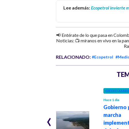
Lee además:
Ecopetrol invierte 
📢 Entérate de lo que pasa en Colomb
Noticias: 📺 míranos en vivo en la pa
Ra
RELACIONADO:
#Ecopetrol
#Medio
TEM
MEDIO AMBIENTE
MEDIO AMBI
Hace 1 mes
Hace 1 día
Colombia e
Gobierno 
‹
Islandia sellan
march
alianza para
implement
impulsar la