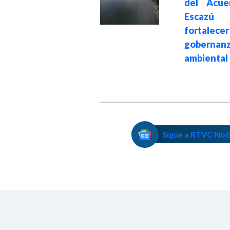
del Acue
energía
Escazú
geotérmica y
fortale
acelerar la
gobernan
transición
ambiental
energética
Sigue a RTVC Not