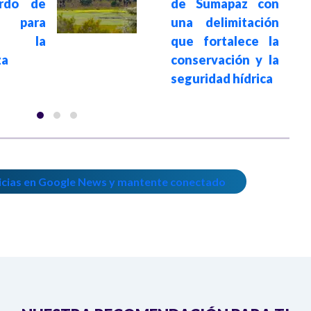
rdo de
de Sumapaz con
 para
una delimitación
cer la
que fortalece la
za
conservación y la
seguridad hídrica
icias en Google News y mantente conectado