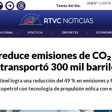
 ES UN CRIMEN": CARTA DE BETO CORAL
|
ABELARDO DE LA E
Temas del día:
ACIONAL
|
POLÍTICA
|
DEPORTES
|
ECONOMÍ
 reduce emisiones de CO₂
 transportó 300 mil barril
tinel logra una reducción del 49 % en emisiones y f
copetrol con tecnología de propulsión eólica con 