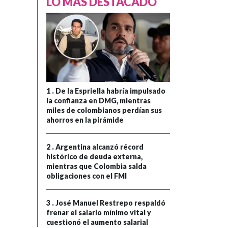
LO MÁS DESTACADO
1 .
De la Espriella habría impulsado
la confianza en DMG, mientras
miles de colombianos perdían sus
ahorros en la pirámide
2 .
Argentina alcanzó récord
histórico de deuda externa,
MEDIO ORIENTE
mientras que Colombia salda
obligaciones con el FMI
Hace 3 semanas
Century Camp
›
(Groenlandia) y
3 .
José Manuel Restrepo respaldó
frenar el salario mínimo vital y
los riesgos de los
cuestionó el aumento salarial