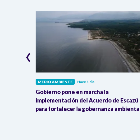
‹
MEDIO AMBIENTE
Hace 1 día
cking”:
Gobierno pone en marcha la
nsformar
implementación del Acuerdo de Escazú
as
para fortalecer la gobernanza ambienta