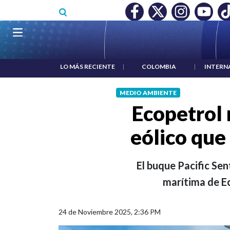
Pasar al contenido principal
O MÍNIMO NO DESTRUYÓ EMPLEO: JP MORGAN
|
"HABLAR NO
Navegación principal
LO MÁS RECIENTE
|
COLOMBIA
|
INTERN
MEDIO AMBIENTE
Ecopetrol
eólico que
El buque Pacific Sen
marítima de E
24 de Noviembre 2025, 2:36 PM