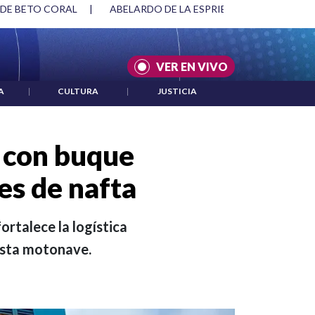
SPRIELLA Y DMG
|
ACUERDOS ENTRE ESTADOS UNIDOS E IRÁ
VER EN VIVO
A
|
CULTURA
|
JUSTICIA
 con buque
es de nafta
ortalece la logística
esta motonave.