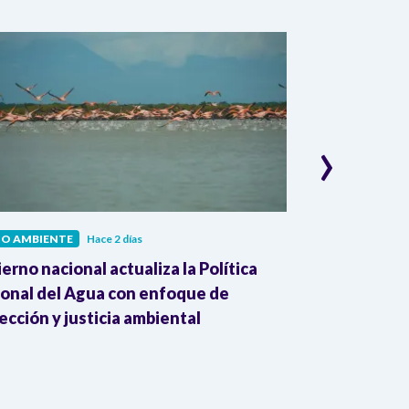
›
IO AMBIENTE
Hace 2 días
MEDIO AMBIENT
erno nacional actualiza la Política
Cambio climát
onal del Agua con enfoque de
del Mundial 2
ección y justicia ambiental
advierte la 