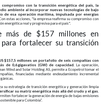
 compromiso con la transición energética del país, la
medio ambiente al incorporar nuevas tecnologías de bajo
io de esa operación marítima, impulsada por energías
. Con estas acciones, "la empresa reafirma su compromiso con
ón energética real y progresiva para el país".
rte más de $157 millones en
 para fortalecer su transición
US $157,5 millones un portafolio de seis compañías con
s de 0,6 gigavatios (GW) de capacidad
. La operación,
opean Wind and Solar Holding AS, permite a Ecopetrol tomar el
mpañías, financiadas mediante endeudamiento incremental
rgánicas.
za su estrategia de transición energética y generación limpia
ersificar su matriz energética más allá del crudo y el gas
.
ermiten fortalecer la generación de energía de bajas emisiones
sostenible para Colombia”.