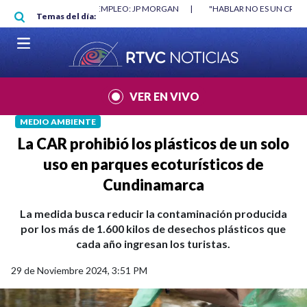
Pasar al contenido principal
RGAN
|
"HABLAR NO ES UN CRIMEN": CARTA DE BETO CORAL
|
ABELAR
Temas del día:
VER EN VIVO
MEDIO AMBIENTE
La CAR prohibió los plásticos de un solo
uso en parques ecoturísticos de
Cundinamarca
La medida busca reducir la contaminación producida
por los más de 1.600 kilos de desechos plásticos que
cada año ingresan los turistas.
29 de Noviembre 2024, 3:51 PM