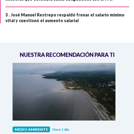
3 .
José Manuel Restrepo respaldó frenar el salario mínimo
vital y cuestionó el aumento salarial
NUESTRA RECOMENDACIÓN PARA TI
MEDIO AMBIENTE
Hace 1 día
MEDI