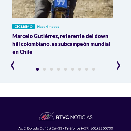
CICLISMO
Hace 4 meses
CICL
Marcelo Gutiérrez, referente del down
Tata
hill colombiano, es subcampeón mundial
de ci
en Chile
part
‹
›
Av. El Dorado Cr. 45 # 26 - 33 - Teléfonos (+57)(601) 2200700