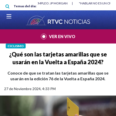
Pasar al contenido principal
RGAN
|
"HABLAR NO ES UN CRIMEN": CARTA DE BETO CORAL
|
ABELAR
Temas del día:
VER EN VIVO
CICLISMO
¿Qué son las tarjetas amarillas que se
usarán en la Vuelta a España 2024?
Conoce de que se tratan las tarjetas amarillas que se
usarán en la edición 76 de la Vuelta a España 2024.
27 de Noviembre 2024, 4:33 PM