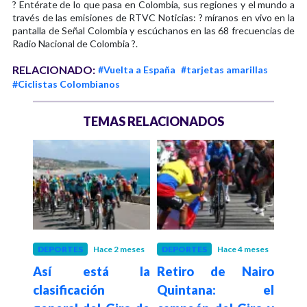
? Entérate de lo que pasa en Colombia, sus regiones y el mundo a
través de las emisiones de RTVC Noticias: ? míranos en vivo en la
pantalla de Señal Colombia y escúchanos en las 68 frecuencias de
Radio Nacional de Colombia ?.
RELACIONADO:
#Vuelta a España
#tarjetas amarillas
#Ciclistas Colombianos
TEMAS RELACIONADOS
 meses
DEPORTES
Hace 2 meses
DEPORTES
Hace 4 meses
PALE
hoy,
Así está la
Retiro de Nairo
Hace 1
Mil
l y
clasificación
Quintana: el
de