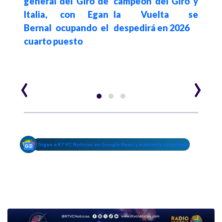
n los
general del Giro de
campeón del Giro y
fina
de la
Italia, con Egan
la Vuelta se
Vuel
Bernal ocupando el
despedirá en 2026
re
cuarto puesto
geno
‹
›
Sigue a RTVC Noticias en Google News y mantente conectado