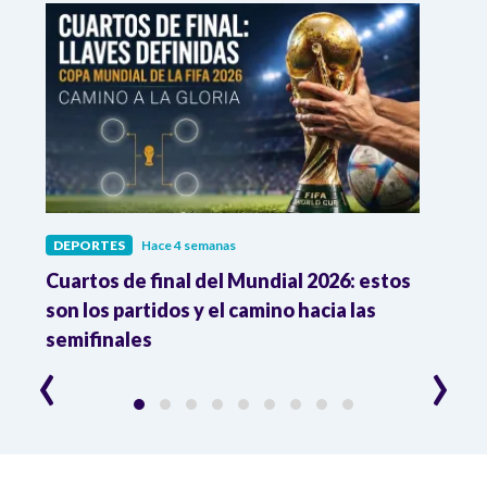
DEPORTES
Hace 4 semanas
DEPO
Cuartos de final del Mundial 2026: estos
Atle
n
son los partidos y el camino hacia las
reco
semifinales
Atle
‹
›