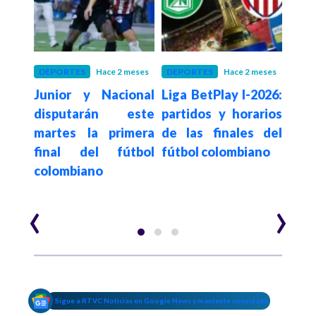
meses
DEPORTES
Hace 2 meses
DEPORTES
Hace 2 meses
FÚT
vs.
Junior y Nacional
Liga BetPlay I-2026:
Int
l de
disputarán este
partidos y horarios
equi
ivo:
martes la primera
de las finales del
ret
 por
final del fútbol
fútbol colombiano
Naci
al y
colombiano
Lig
offs
Blay
‹
›
Sigue a RTVC Noticias en Google News y mantente conectado