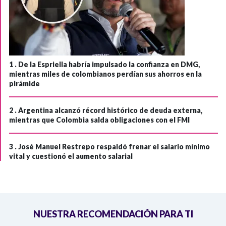
1 .
De la Espriella habría impulsado la confianza en DMG,
mientras miles de colombianos perdían sus ahorros en la
pirámide
2 .
Argentina alcanzó récord histórico de deuda externa,
mientras que Colombia salda obligaciones con el FMI
3 .
José Manuel Restrepo respaldó frenar el salario mínimo
vital y cuestionó el aumento salarial
NUESTRA RECOMENDACIÓN PARA TI