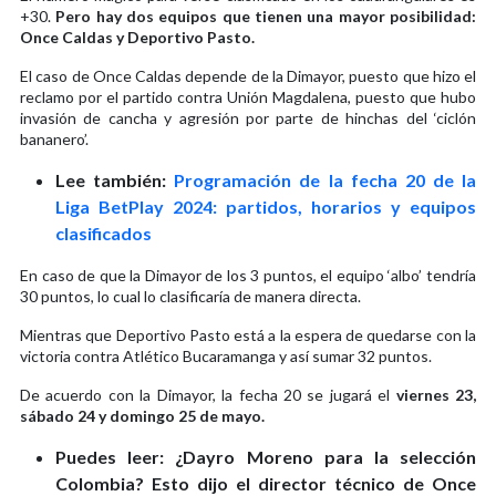
+30.
Pero hay dos equipos que tienen una mayor posibilidad:
Once Caldas y Deportivo Pasto.
El caso de Once Caldas depende de la Dimayor, puesto que hizo el
reclamo por el partido contra Unión Magdalena, puesto que hubo
invasión de cancha y agresión por parte de hinchas del ‘ciclón
bananero’.
Lee también:
Programación de la fecha 20 de la
Liga BetPlay 2024: partidos, horarios y equipos
clasificados
En caso de que la Dimayor de los 3 puntos, el equipo ‘albo’ tendría
30 puntos, lo cual lo clasificaría de manera directa.
Mientras que Deportivo Pasto está a la espera de quedarse con la
victoria contra Atlético Bucaramanga y así sumar 32 puntos.
De acuerdo con la Dimayor, la fecha 20 se jugará el
viernes 23,
sábado 24 y domingo 25 de mayo.
Puedes leer:
¿Dayro Moreno para la selección
Colombia? Esto dijo el director técnico de Once