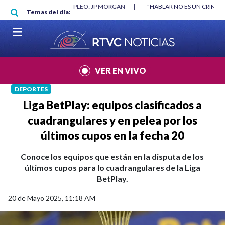
Pasar al contenido principal
RGAN
|
"HABLAR NO ES UN CRIMEN": CARTA DE BETO CORAL
|
ABELAR
Temas del día:
VER EN VIVO
DEPORTES
Liga BetPlay: equipos clasificados a
cuadrangulares y en pelea por los
últimos cupos en la fecha 20
Conoce los equipos que están en la disputa de los
últimos cupos para lo cuadrangulares de la Liga
BetPlay.
20 de Mayo 2025, 11:18 AM