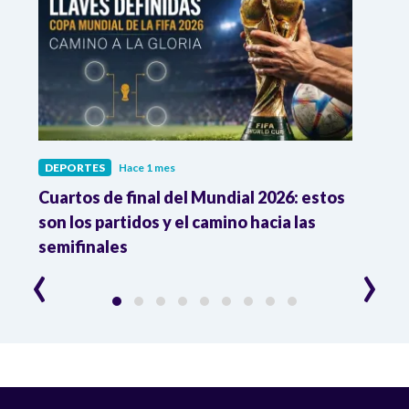
DEPORTES
Hace 1 mes
DEPO
Cuartos de final del Mundial 2026: estos
Atle
n
son los partidos y el camino hacia las
reco
semifinales
Atle
‹
›