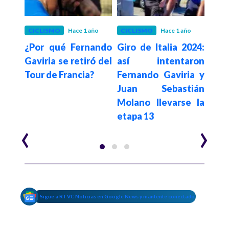
ño
CICLISMO
Hace 1 año
CICLISMO
Hace 1 año
CIC
ndrá
¿Por qué Fernando
Giro de Italia 2024:
VI
lujo
Gaviria se retiró del
así intentaron
Acke
a San
Tour de Francia?
Fernando Gaviria y
una
Juan Sebastián
Gir
Molano llevarse la
ac
etapa 13
aba
‹
›
Sigue a RTVC Noticias en Google News y mantente conectado