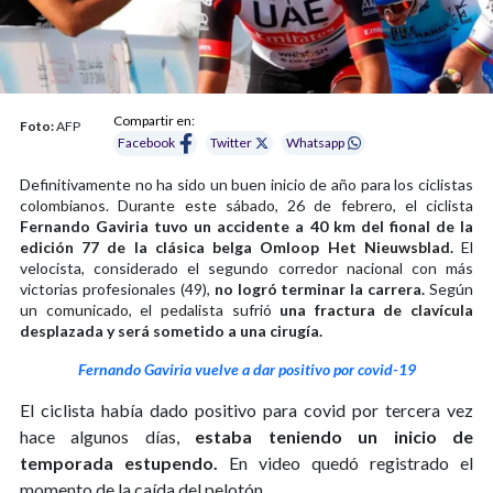
Compartir en:
Foto:
AFP
Facebook
Twitter
Whatsapp
Definitivamente no ha sido un buen inicio de año para los ciclistas
colombianos. Durante este sábado, 26 de febrero, el ciclista
Fernando Gaviria tuvo un accidente a 40 km del fional de la
edición 77 de la clásica belga Omloop Het Nieuwsblad.
El
velocista, considerado el segundo corredor nacional con más
victorias profesionales (49),
no logró terminar la carrera.
Según
un comunicado, el pedalista sufrió
una fractura de clavícula
desplazada y será sometido a una cirugía.
Fernando Gaviria vuelve a dar positivo por covid-19
El ciclista había dado positivo para covid por tercera vez
hace algunos días,
estaba teniendo un inicio de
temporada estupendo.
En video quedó registrado el
momento de la caída del pelotón.