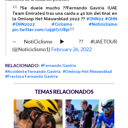
?Se duele mucho ??Fernando Gaviria (UAE
Team Emirates) tras una caída a 40 km del final en
la Omloop Het Nieuwsblad 2022 ??
#OHN22
#OHN
#OHN2022
#Ciclismo
#Noticiclismo
pic.twitter.com/u99lCrU8pi
— NotiCiclismo ▶ ?? #UAETOUR
(@Noticiclismo1)
February 26, 2022
RELACIONADO:
#Fernando Gaviria
#Accidente Fernando Gaviria
#Omloop Het Nieuwsblad
#Fractura Fernando Gaviria
TEMAS RELACIONADOS