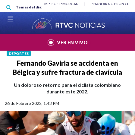
Pasar al contenido principal
RGAN
|
"HABLAR NO ES UN CRIMEN": CARTA DE BETO CORAL
|
ABELAR
Temas del día:
VER EN VIVO
DEPORTES
Fernando Gaviria se accidenta en
Bélgica y sufre fractura de clavícula
Un doloroso retorno para el ciclista colombiano
durante este 2022.
26 de Febrero 2022, 1:43 PM