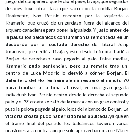
juego del compañero que le dio el pase, Livaja, que segundos
después tuvo otra clara que sacó con la rodilla Borjan.
Finalmente, Ivan Perisic encontró por la izquierda a
Kramaric, que cruzó de un zurdazo fuera del alcance del
arquero canadiense para poner la igualada. Y
justo antes de
la pausa los balcánicos consumaron la remontada en un
desborde por el costado derecho
del lateral Josip
Juranovic, que cedió a Livaja y este desde la frontal batió a
Borjan de derechazo raso pegado al palo. Entre medias,
Kramaric pudo sentenciar, pero su remate tras un
centro de Luka Modric lo desvió a córner Borjan
.
El
delantero del Hoffenheim alemán esperó al minuto 70
para tumbar a la lona al rival
, en una gran jugada
individual: Ivan Perisic centró desde la derecha al segundo
palo y el '9' croata se zafó de la marca con un gran control y
puso la pelota pegada al palo, lejos del alcance de Borjan.
La
victoria croata pudo haber sido más abultada
, ya que en
el tramo final del partido los balcánicos tuvieron varias
ocasiones a la contra, aunque solo aprovecharon la de Majer