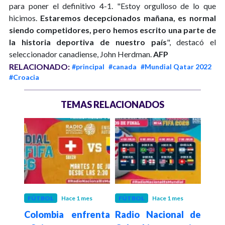
para poner el definitivo 4-1. "Estoy orgulloso de lo que
hicimos.
Estaremos decepcionados mañana, es normal
siendo competidores, pero hemos escrito una parte de
la historia deportiva de nuestro país
", destacó el
seleccionador canadiense, John Herdman.
AFP
RELACIONADO:
#principal
#canada
#Mundial Qatar 2022
#Croacia
TEMAS RELACIONADOS
meses
FÚTBOL
Hace 1 mes
FÚTBOL
Hace 1 mes
INT
eño!
Colombia enfrenta
Radio Nacional de
Hace 2