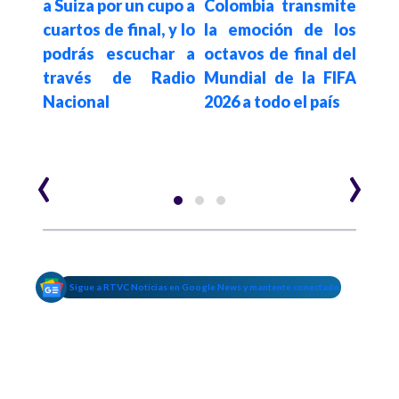
Can
á en
a Suiza por un cupo a
Colombia transmite
paso
 del
cuartos de final, y lo
la emoción de los
el
unto
podrás escuchar a
octavos de final del
suec
al,
través de Radio
Mundial de la FIFA
y un
Nacional
2026 a todo el país
nir
‹
›
Sigue a RTVC Noticias en Google News y mantente conectado