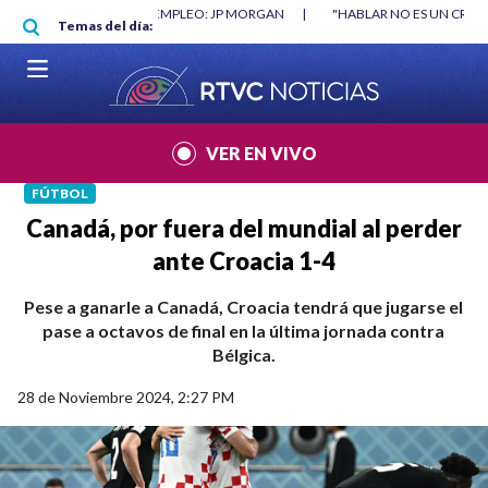
Pasar al contenido principal
RGAN
|
"HABLAR NO ES UN CRIMEN": CARTA DE BETO CORAL
|
ABELAR
Temas del día:
VER EN VIVO
FÚTBOL
Canadá, por fuera del mundial al perder
ante Croacia 1-4
Pese a ganarle a Canadá, Croacia tendrá que jugarse el
pase a octavos de final en la última jornada contra
Bélgica.
28 de Noviembre 2024, 2:27 PM