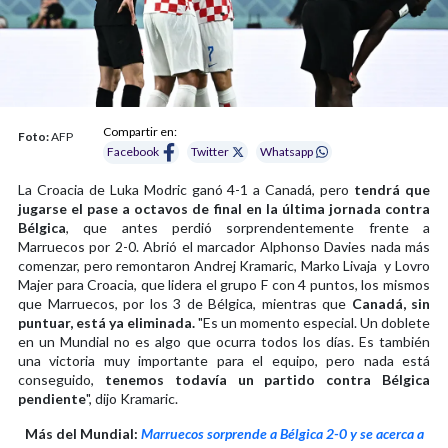
Compartir en:
Foto:
AFP
Facebook
Twitter
Whatsapp
La Croacia de Luka Modric ganó 4-1 a Canadá, pero
tendrá que
jugarse el pase a octavos de final en la última jornada contra
Bélgica
, que antes perdió sorprendentemente frente a
Marruecos por 2-0. Abrió el marcador Alphonso Davies nada más
comenzar, pero remontaron Andrej Kramaric, Marko Livaja y Lovro
Majer para Croacia, que lidera el grupo F con 4 puntos, los mismos
que Marruecos, por los 3 de Bélgica, mientras que
Canadá, sin
puntuar, está ya eliminada.
"Es un momento especial. Un doblete
en un Mundial no es algo que ocurra todos los días. Es también
una victoria muy importante para el equipo, pero nada está
conseguido,
tenemos todavía un partido contra Bélgica
pendiente
", dijo Kramaric.
Más del Mundial:
Marruecos sorprende a Bélgica 2-0 y se acerca a