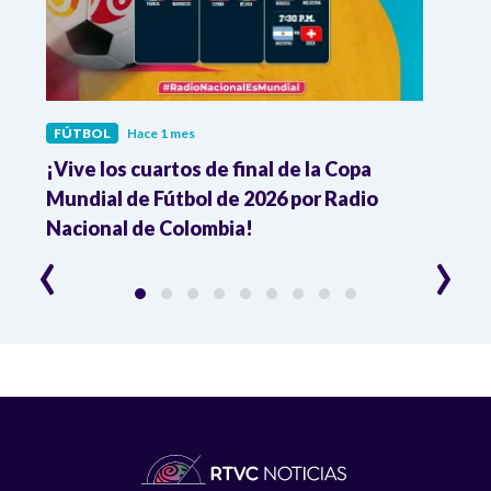
FÚTBOL
Hace 1 mes
FÚTB
¡Vive los cuartos de final de la Copa
Colo
Mundial de Fútbol de 2026 por Radio
cuart
Nacional de Colombia!
trav
‹
›