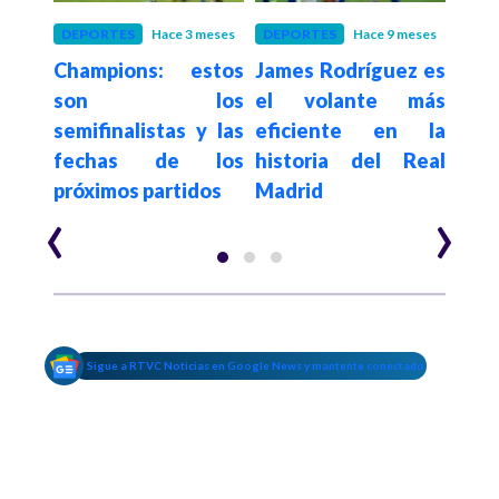
año
DEPORTES
Hace 3 meses
DEPORTES
Hace 9 meses
DEP
ions
Champions: estos
James Rodríguez es
Carl
 los
son los
el volante más
nue
cados
semifinalistas y las
eficiente en la
té
al
fechas de los
historia del Real
Sele
próximos partidos
Madrid
‹
›
Sigue a RTVC Noticias en Google News y mantente conectado