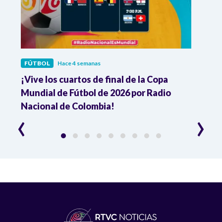
FÚTBOL
Hace 4 semanas
FÚTB
¡Vive los cuartos de final de la Copa
Colo
Mundial de Fútbol de 2026 por Radio
cuart
Nacional de Colombia!
trav
‹
›