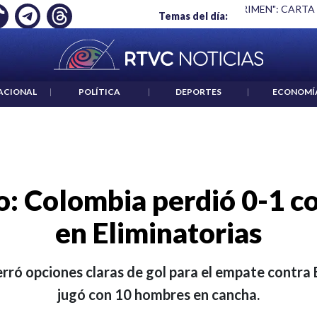
 ES UN CRIMEN": CARTA DE BETO CORAL
|
ABELARDO DE LA E
Temas del día:
ACIONAL
|
POLÍTICA
|
DEPORTES
|
ECONOMÍ
to: Colombia perdió 0-1 c
en Eliminatorias
rró opciones claras de gol para el empate contra B
jugó con 10 hombres en cancha.