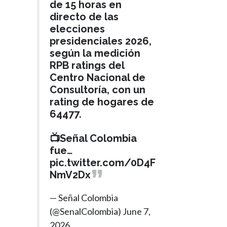
de 15 horas en
directo de las
elecciones
presidenciales 2026,
según la medición
RPB ratings del
Centro Nacional de
Consultoría, con un
rating de hogares de
64477.
📺Señal Colombia
fue…
pic.twitter.com/0D4F
NmV2Dx
— Señal Colombia
(@SenalColombia)
June 7,
2026