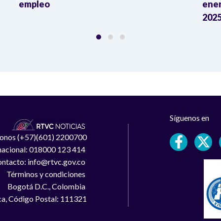
empleo
ener
2025
Síguenos en
léfonos (+57)(601) 2200700
 nacional: 018000 123 414
ntacto: info@rtvc.gov.co
Términos y condiciones
Bogotá D.C., Colombia
a, Código Postal: 111321