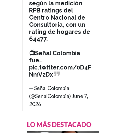
según la medición
RPB ratings del
Centro Nacional de
Consultoría, con un
rating de hogares de
64477.
📺Señal Colombia
fue…
POLÍTICA
pic.twitter.com/0D4F
Hace 3 meses
NmV2Dx
Presidente Petro
›
responde a Uribe
— Señal Colombia
y asegura que su
(@SenalColombia)
June 7,
Gobierno ya
2026
reemplazó
Familias en Acción
LO MÁS DESTACADO
con nuevos