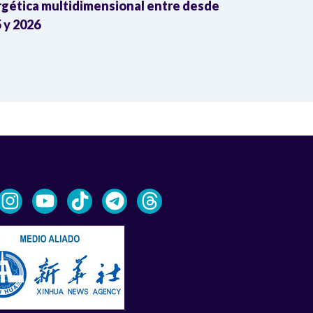
gética multidimensional entre desde
mayo con gan
 y 2026