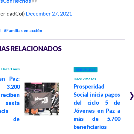
sConHechos
peridadCol)
December 27, 2021
l
#Familias en acción
AS RELACIONADOS
Hace 1 mes
SERVICIOS
en Paz:
Hace 2 meses
Prosperidad
 3.200
Social inicia pagos
reciben
del ciclo 5 de
exta
Jóvenes en Paz a
ncia
más de 5.700
ria de
beneficiarios