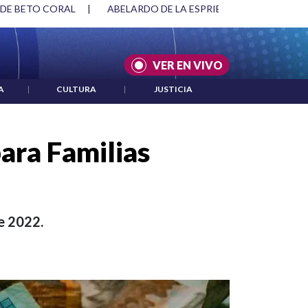
SPRIELLA Y DMG
|
ACUERDOS ENTRE ESTADOS UNIDOS E IRÁ
VER EN VIVO
A
|
CULTURA
|
JUSTICIA
para Familias
de 2022.