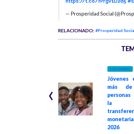
https://t.co/fPrgV1D2d5
#E
— Prosperidad Social (@Pros
RELACIONADO:
#Prosperidad Socia
TEM
COLOMBIA
COLOMBIA
Jóvenes 
‹
Hace 7 meses
más de
Prosperidad
personas 
Social anuncia
la s
pagos del ciclo 12
transfere
del programa
moneta
Jóvenes en Paz
2026