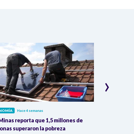
›
NOMÍA
Hace 4 semanas
ECONOMÍA
Hac
inas reporta que 1,5 millones de
Dane reporta
onas superaron la pobreza
colombianas 