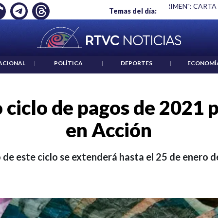
 ES UN CRIMEN": CARTA DE BETO CORAL
|
ABELARDO DE LA E
Temas del día:
ACIONAL
|
POLÍTICA
|
DEPORTES
|
ECONOMÍ
o ciclo de pagos de 2021 
en Acción
 de este ciclo se extenderá hasta el 25 de enero 