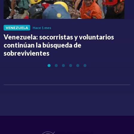
VENEZUELA
Hace 1 mes
Venezuela: socorristas y voluntarios
C
continúan la búsqueda de
a
sobrevivientes
l