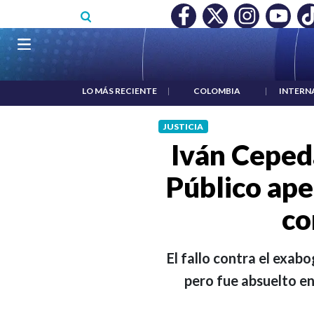
Pasar al contenido principal
CONOCIMIENTO A RTVC
|
SALARIO MÍNIMO NO DESTRUYÓ E
Navegación principal
LO MÁS RECIENTE
|
COLOMBIA
|
INTERN
JUSTICIA
Iván Ceped
Público ape
co
El fallo contra el exab
pero fue absuelto en