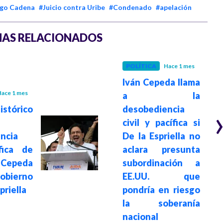
go Cadena
#Juicio contra Uribe
#Condenado
#apelación
AS RELACIONADOS
POLÍTICA
Hace 1 mes
Iván Cepeda llama
ace 1 mes
a la
stórico
desobediencia
civil y pacífica si
ncia
De la Espriella no
ifica de
aclara presunta
epeda
subordinación a
gobierno
EE.UU. que
priella
pondría en riesgo
la soberanía
nacional