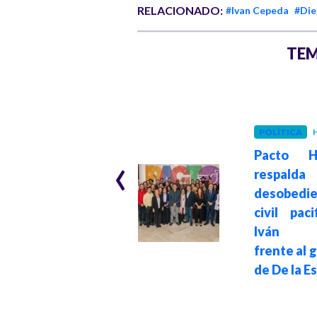
RELACIONADO:
#Ivan Cepeda
#Die
TEM
POLÍTICA
Hace 1 mes
POLÍTICA
H
Pacto Histórico
‹
presenta tutela
Pacto Hi
con la que busca
respalda
escrutinio
desobedie
completo en
civil pac
votos de
Iván C
elecciones
frente al 
presidenciales del
de De la Es
exterior