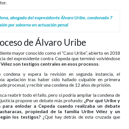
tor.
ena, abogado del expresidente Álvaro Uribe, condenado 7
isión por soborno en actuación penal
roceso de Álvaro Uribe
diente mayor conocido como el “Caso Uribe”, abierto en 2018
cia del expresidente contra Cepeda que terminó volviéndose
élez son testigos centrales en esos procesos
.
 condena y espera la revisión en segunda instancia, el
ia apelación tras haber sido hallado culpable en primera
ude procesal, y recibir una condena de 12 años de prisión.
sca reabrir todo el fallo, pero sí podría ampliar la condena de
a justicia propone un debate más profundo:
¿Por qué Uribe y
n para enlodar a Cepeda cuando realizaba un debate
acharacas, propiedad de la familia Uribe Vélez y un
egún los testigos?
¿Qué hay detrás de esta cruzada que