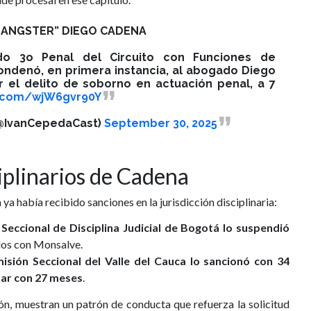
GANGSTER” DIEGO CADENA
do 3o Penal del Circuito con Funciones de
ndenó, en primera instancia, al abogado Diego
r el delito de soborno en actuación penal, a 7
er.com/wjW6gvr90Y
(@IvanCepedaCast)
September 30, 2025
iplinarios de Cadena
 había recibido sanciones en la jurisdicción disciplinaria:
 Seccional de Disciplina Judicial de Bogotá lo suspendió
dos con Monsalve.
isión Seccional del Valle del Cauca lo sancionó con 34
zar con 27 meses
.
ón, muestran un patrón de conducta que refuerza la solicitud