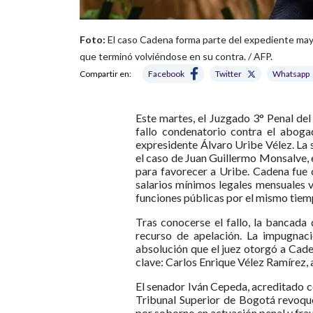
Foto:
El caso Cadena forma parte del expediente may
que terminó volviéndose en su contra. / AFP.
Compartir en:
Facebook
Twitter
Whatsapp
Este martes, el Juzgado 3° Penal de
fallo condenatorio contra el abo
expresidente Álvaro Uribe Vélez. La 
el caso de Juan Guillermo Monsalve, 
para favorecer a Uribe. Cadena fue 
salarios mínimos legales mensuales 
funciones públicas por el mismo tiem
Tras conocerse el fallo, la bancada d
recurso de apelación. La impugnaci
absolución que el juez otorgó a Caden
clave: Carlos Enrique Vélez Ramírez, a
El senador Iván Cepeda, acreditado co
Tribunal Superior de Bogotá revoqu
por soborno en actuación penal y frau