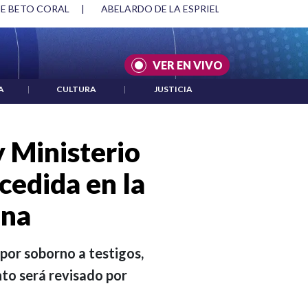
 BETO CORAL
|
ABELARDO DE LA ESPRIELLA Y DMG
|
ACU
VER EN VIVO
A
|
CULTURA
|
JUSTICIA
 Ministerio
cedida en la
ena
 por soborno a testigos,
nto será revisado por