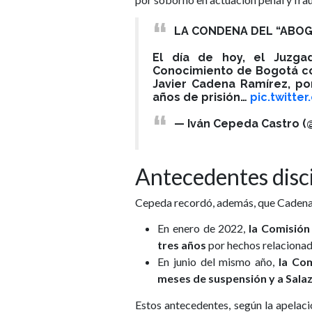
LA CONDENA DEL “ABO
El día de hoy, el Juzga
Conocimiento de Bogotá co
Javier Cadena Ramírez, po
años de prisión…
pic.twitt
— Iván Cepeda Castro 
Antecedentes disc
Cepeda recordó, además, que Cadena ya
En enero de 2022,
la Comisión
tres años
por hechos relaciona
En junio del mismo año,
la Com
meses de suspensión y a Sala
Estos antecedentes, según la apelaci