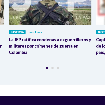
JUSTICIA
Hace 1 mes
JUST
La JEP ratifica condenas a exguerrilleros y
Capt
r
militares por crímenes de guerra en
de l
Colombia
país