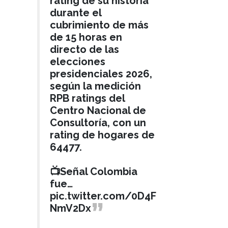
rating de su historia
durante el
cubrimiento de más
de 15 horas en
directo de las
elecciones
presidenciales 2026,
según la medición
RPB ratings del
Centro Nacional de
Consultoría, con un
rating de hogares de
64477.
📺Señal Colombia
fue…
pic.twitter.com/0D4F
NmV2Dx