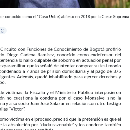
or conocido como el “Caso Uribe”, abierto en 2018 por la Corte Suprema
l Circuito con Funciones de Conocimiento de Bogotá profirió
gado Diego Cadena Ramírez, conocido como exdefensor del
sentencia lo halló culpable de soborno en actuación penal por
exparamilitar que lo señaló de intentar comprar su testimonio
condenado a 7 años de prisión domiciliaria y al pago de 375
vigentes. Además, quedó inhabilitado para ejercer derechos y
po.
e víctimas, la Fiscalía y el Ministerio Público interpusieron
ón no cuestiona la condena por el caso Monsalve, sino la
a y a su socio Juan José Salazar en relación con otro testigo
lias “Víctor”.
mo víctima en el proceso, precisó que la pretensión es que el
e la absolución por “duda razonable” y los condene también
de procesal en ese capítulo.