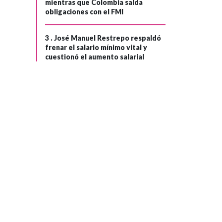
mientras que Colombia salda
obligaciones con el FMI
3 .
José Manuel Restrepo respaldó
frenar el salario mínimo vital y
cuestionó el aumento salarial
POLÍTICA
Hace 1 mes
Iván Cepeda
acepta los
resultados
›
electorales y
anuncia que
ejercerá una
oposición
democrática:
"resistiremos
intentos de
sometimiento