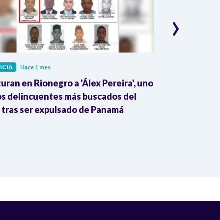
›
ICIA
Hace 1 mes
JUSTICIA
Hace 
uran en Rionegro a 'Álex Pereira', uno
¡Alerta! Prop
os delincuentes más buscados del
ponen en ries
, tras ser expulsado de Panamá
Constitución,