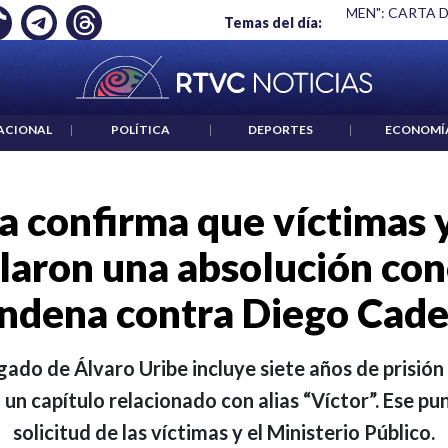
MPLEO: JP MORGAN
|
"HABLAR NO ES UN CRIMEN": CARTA DE
Temas del día:
ACIONAL
|
POLÍTICA
|
DEPORTES
|
ECONOMÍ
a confirma que víctimas y
laron una absolución con
ndena contra Diego Cad
ogado de Álvaro Uribe incluye siete años de prisión
 un capítulo relacionado con alias “Víctor”. Ese pu
solicitud de las víctimas y el Ministerio Público.