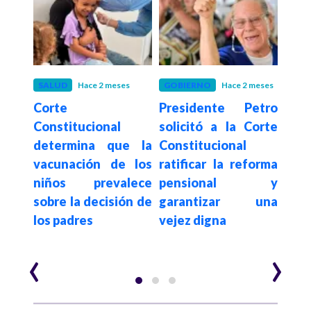
 meses
SALUD
Hace 2 meses
GOBIERNO
Hace 2 meses
JUDI
 al
Corte
Presidente Petro
Juz
dente
Constitucional
solicitó a la Corte
días
na a
determina que la
Constitucional
Po
s y
vacunación de los
ratificar la reforma
pidi
ción
niños prevalece
pensional y
Mad
sobre la decisión de
garantizar una
Posi
los padres
vejez digna
‹
›