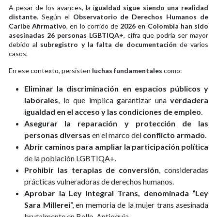
A pesar de los avances, la i
gualdad sigue siendo una realidad
distante
. Según el
Observatorio de Derechos Humanos de
Caribe Afirmativo
, en lo corrido de
2026 en Colombia han sido
asesinadas 26 personas LGBTIQA+
, cifra que podría ser mayor
debido al
subregistro y la falta de documentación
de varios
casos.
En ese contexto, persisten
luchas fundamentales
como:
Eliminar la discriminación en espacios públicos y
laborales
, lo que implica garantizar una
verdadera
igualdad en el acceso y las condiciones de empleo
.
Asegurar la reparación y protección de las
personas diversas
en el marco del
conflicto armado
.
Abrir caminos para ampliar la participación política
de la población LGBTIQA+.
Prohibir las terapias de conversión
, consideradas
prácticas vulneradoras de derechos humanos.
Aprobar la Ley Integral Trans, denominada “Ley
Sara Millerei
”, en memoria de la mujer trans asesinada
brutalmente en Bello, Antioquia.