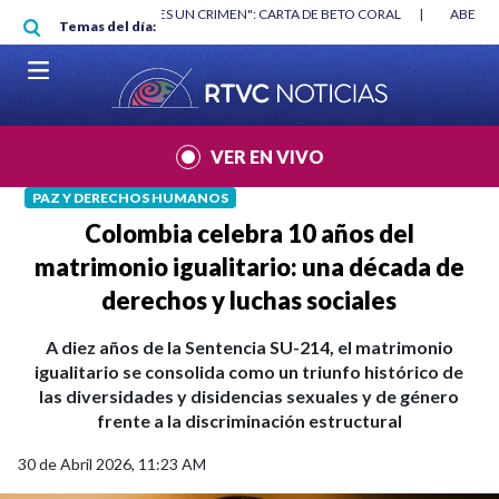
Pasar al contenido principal
RGAN
|
"HABLAR NO ES UN CRIMEN": CARTA DE BETO CORAL
|
ABELAR
Temas del día:
VER EN VIVO
PAZ Y DERECHOS HUMANOS
Colombia celebra 10 años del
matrimonio igualitario: una década de
derechos y luchas sociales
A diez años de la Sentencia SU-214, el matrimonio
igualitario se consolida como un triunfo histórico de
las diversidades y disidencias sexuales y de género
frente a la discriminación estructural
30 de Abril 2026, 11:23 AM