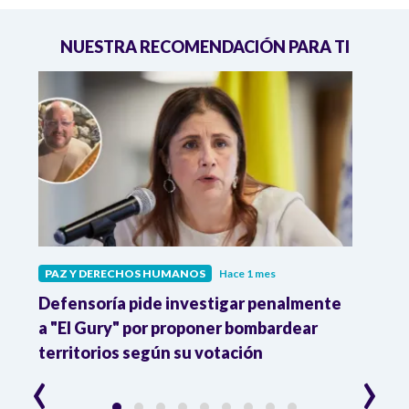
NUESTRA RECOMENDACIÓN PARA TI
PAZ Y DERECHOS HUMANOS
Hace 1 mes
PAZ 
r
Defensoría pide investigar penalmente
FLIP 
a "El Gury" por proponer bombardear
amen
territorios según su votación
ataq
‹
›