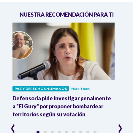
NUESTRA RECOMENDACIÓN PARA TI
PAZ Y DERECHOS HUMANOS
Hace 1 mes
PAZ 
r
Defensoría pide investigar penalmente
FLIP 
a "El Gury" por proponer bombardear
amen
territorios según su votación
ataq
‹
›