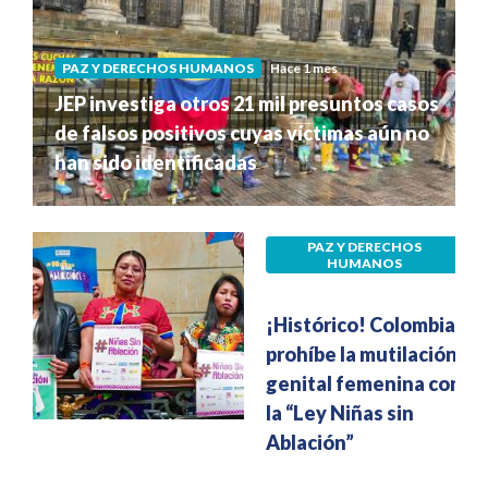
PAZ Y DERECHOS HUMANOS
Hace 1 mes
JEP investiga otros 21 mil presuntos casos
de falsos positivos cuyas víctimas aún no
han sido identificadas
PAZ Y DERECHOS
HUMANOS
Hace 1 mes
¡Histórico! Colombia
prohíbe la mutilación
genital femenina con
la “Ley Niñas sin
Ablación”