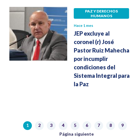
PAZ Y DERECHOS
HUMANOS
Hace 1 mes
JEP excluye al
coronel (r) José
Pastor Ruiz Mahecha
por incumplir
condiciones del
Sistema Integral para
la Paz
Paginación
1
2
3
4
5
6
7
8
9
Página actual
Página
Página
Página
Página
Página
Página
Página
Página
Siguiente página
Página siguiente