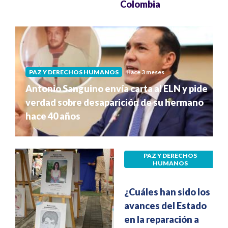
Colombia
PAZ Y DERECHOS HUMANOS
Hace 3 meses
Antonio Sanguino envía carta al ELN y pide
verdad sobre desaparición de su hermano
hace 40 años
PAZ Y DERECHOS
HUMANOS
Hace 3 meses
¿Cuáles han sido los
avances del Estado
en la reparación a