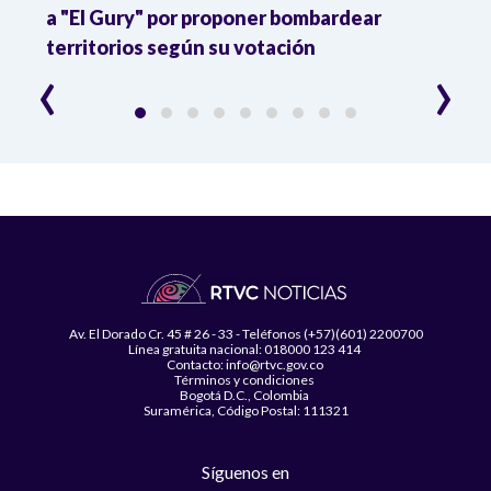
a "El Gury" por proponer bombardear
amen
territorios según su votación
ataq
‹
›
Av. El Dorado Cr. 45 # 26 - 33 - Teléfonos (+57)(601) 2200700
Línea gratuita nacional: 018000 123 414
Contacto: info@rtvc.gov.co
Términos y condiciones
Bogotá D.C., Colombia
Suramérica, Código Postal: 111321
Síguenos en