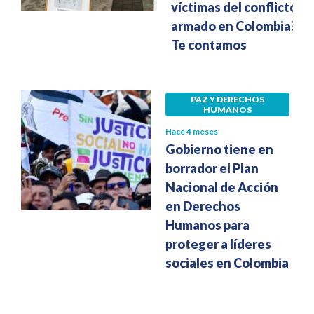
víctimas del conflicto
armado en Colombia?
Te contamos
PAZ Y DERECHOS
HUMANOS
Hace 4 meses
Gobierno tiene en
borrador el Plan
Nacional de Acción
en Derechos
Humanos para
proteger a líderes
sociales en Colombia