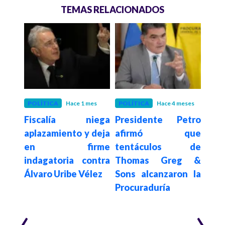
TEMAS RELACIONADOS
o
POLÍTICA
Hace 1 mes
POLÍTICA
Hace 4 meses
ECO
eto,
Fiscalía niega
Presidente Petro
Pre
 de
aplazamiento y deja
afirmó que
pid
tos,
en firme
tentáculos de
Cons
 por
indagatoria contra
Thomas Greg &
leva
ón de
Álvaro Uribe Vélez
Sons alcanzaron la
sus
Procuraduría
eme
eco
‹
›