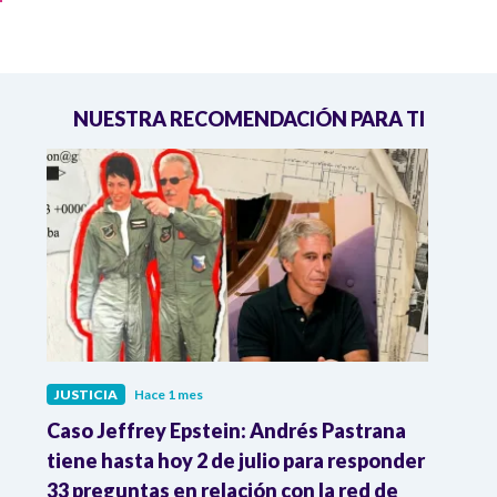
NUESTRA RECOMENDACIÓN PARA TI
JUSTICIA
Hace 1 mes
JUST
ón
Caso Jeffrey Epstein: Andrés Pastrana
La JE
cia
tiene hasta hoy 2 de julio para responder
y mil
33 preguntas en relación con la red de
Colo