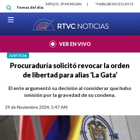
Pasar al contenido principal
RGAN
|
"HABLAR NO ES UN CRIMEN": CARTA DE BETO CORAL
|
ABELAR
Temas del día:
VER EN VIVO
JUSTICIA
Procuraduría solicitó revocar la orden
de libertad para alias ‘La Gata’
El ente argumentó su decisión al considerar que hubo
omisión por la gravedad de su condena.
29 de Noviembre 2024, 5:47 AM