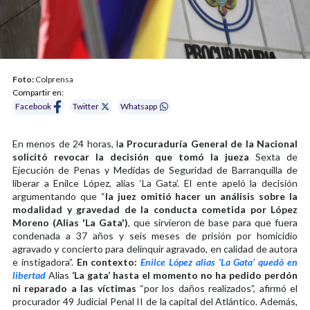
Foto:
Colprensa
Compartir en:
Facebook
Twitter
Whatsapp
En menos de 24 horas, l
a Procuraduría General de la Nacional
solicitó revocar la decisión que tomó la jueza
Sexta de
Ejecución de Penas y Medidas de Seguridad de Barranquilla de
liberar a Enilce López, alias ‘La Gata’. El ente apeló la decisión
argumentando que “
la juez omitió hacer un análisis sobre la
modalidad y gravedad de la conducta cometida por López
Moreno (Alias 'La Gata')
, que sirvieron de base para que fuera
condenada a 37 años y seis meses de prisión por homicidio
agravado y concierto para delinquir agravado, en calidad de autora
e instigadora”.
En contexto:
Enilce López alias ‘La Gata’ quedó en
libertad
Alias
‘La gata’ hasta el momento no ha pedido perdón
ni reparado a las víctimas
“por los daños realizados”, afirmó el
procurador 49 Judicial Penal II de la capital del Atlántico. Además,