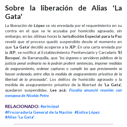
Sobre la liberación de Alias 'La
Gata'
La liberación de
López
se vio enredada por el requerimiento en su
contra en el que se le acusaba por homicidio agravado, sin
embargo, en las últimas horas la J
urisdicción Especial para la Paz
reveló que el proceso quedó suspendido desde el momento en
que
‘La Gata’
decidió acogerse a la
JEP
. En una carta enviada por
la
JEP
, se notificó al Establecimiento Penitenciario y Carcelario
‘El
Bosque’
, de Barranquilla, que
“los órganos o servidores públicos de la
justicia penal ordinaria no le podrán proferir sentencias, imponer medidas
de aseguramiento, ordenar capturas o cumplir las que previamente se
hayan ordenado, entre ellas la medida de aseguramiento privativa de la
libertad de la procesada”
. Los delitos de homicidio agravado y la
medida de aseguramiento privativo de la libertad de
‘La Gata’
,
quedaron suspendidas.
Lee acá:
Fiscalía anunció reunión con
exesposa de Nicolás Petro
RELACIONADO:
#principal
#Procuraduría General de la Nación
#Enilce López
#Alias 'La Gata'