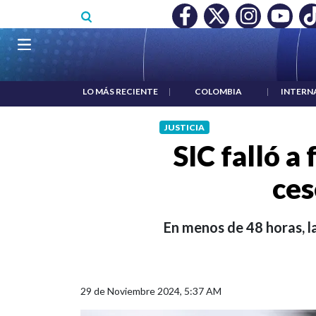
Pasar al contenido principal
O MÍNIMO NO DESTRUYÓ EMPLEO: JP MORGAN
|
"HABLAR NO
Navegación principal
LO MÁS RECIENTE
|
COLOMBIA
|
INTERN
JUSTICIA
SIC falló a
ces
En menos de 48 horas, l
29 de Noviembre 2024, 5:37 AM