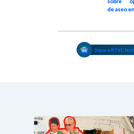
sobre op
de aseo en
Sigue a RTVC Not