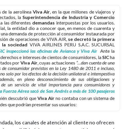
 de la aerolínea
Viva Air
, en la que millones de viajeros y
ectados, la
Superintendencia de Industria y Comercio
 a las diferentes
demandas
interpuestas por los usuarios.
al, la entidad dio a conocer que, en menos de cuarenta y
e una demanda de protección al consumidor instaurada por
nsión de operaciones de VIVA AIR,
se decretó la primera
 la sociedad
VIVA AIRLINES PERU S.A.C. SUCURSAL
SIC inspeccionó las oficinas de Avianca y Viva Air
Ante la
 derechos e intereses de cientos de consumidores, la
SIC
ha
ctados por
Viva Air
, cuyas actuaciones
“…dan cuenta de una
os de consumidor previstos en la Ley 1480 de 2011 e incluso,
o solo por los efectos de la decisión unilateral e intempestiva
 además, en pleno desconocimiento de sus obligaciones y
 de un servicio de vital importancia para consumidores y
a Fuerza Aérea sacó de San Andrés a más de 100 pasajeros
ién descubrió que
Viva Air
no contaba con un sistema de
ades que podrían presentar sus usuarios:
dada, los canales de atención al cliente no ofrecen