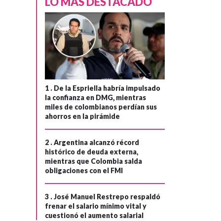
LO MÁS DESTACADO
1 .
De la Espriella habría impulsado
la confianza en DMG, mientras
miles de colombianos perdían sus
EMPRESAS
ahorros en la pirámide
Hace 2 meses
SIC multa a
2 .
Argentina alcanzó récord
›
histórico de deuda externa,
Constructora
mientras que Colombia salda
Bolívar por
obligaciones con el FMI
publicidad
engañosa y
3 .
José Manuel Restrepo respaldó
frenar el salario mínimo vital y
retrasos en
cuestionó el aumento salarial