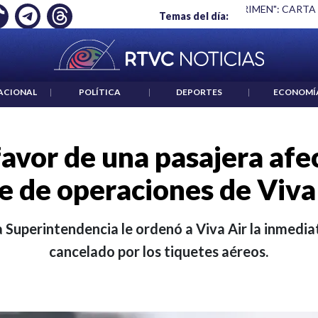
 ES UN CRIMEN": CARTA DE BETO CORAL
|
ABELARDO DE LA E
Temas del día:
ACIONAL
|
POLÍTICA
|
DEPORTES
|
ECONOMÍ
 favor de una pasajera afe
e de operaciones de Viva
a Superintendencia le ordenó a Viva Air la inmedia
cancelado por los tiquetes aéreos.