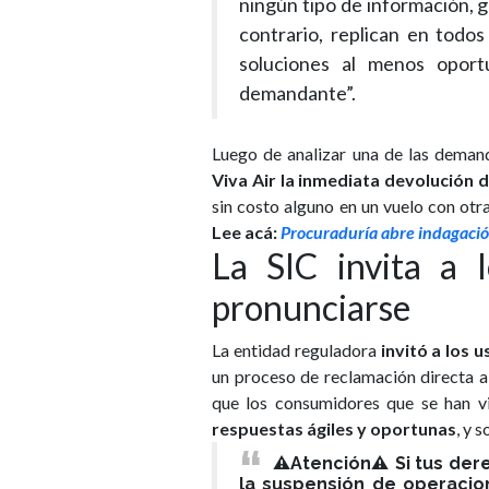
ningún tipo de información, g
contrario, replican en todo
soluciones al menos oport
demandante”.
Luego de analizar una de las deman
Viva Air la inmediata devolución d
sin costo alguno en un vuelo con otr
Lee acá:
Procuraduría abre indagación
La SIC invita a 
pronunciarse
La entidad reguladora
invitó a los 
un proceso de reclamación directa a
que los consumidores que se han vi
respuestas ágiles y oportunas
, y 
⚠️Atención⚠️ Si tus d
la suspensión de operacion