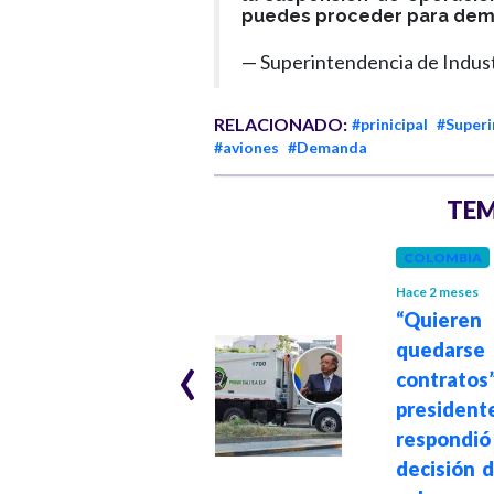
puedes proceder para dem
— Superintendencia de Indust
RELACIONADO:
#prinicipal
#Superi
#aviones
#Demanda
TEM
COLOMBIA
Hace 2 meses
SALUD
Hace 3 meses
“Quieren
‹
quedarse 
Multan a Bayer y
contratos”
Comfenalco por
president
sobrecostos de
respon
hasta 400% en
decisión d
medicamentos