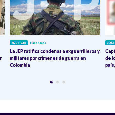
JUSTICIA
Hace 1 mes
JUST
La JEP ratifica condenas a exguerrilleros y
Capt
r
militares por crímenes de guerra en
de l
Colombia
país