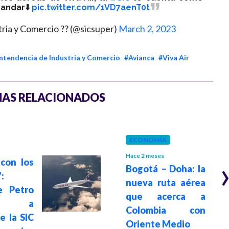
andar⬇️
pic.twitter.com/1VD7aenT0t
ria y Comercio ?? (@sicsuper)
March 2, 2023
ntendencia de Industria y Comercio
#Avianca
#Viva Air
AS RELACIONADOS
ECONOMÍA
Hace 2 meses
con los
Bogotá – Doha: la
:
nueva ruta aérea
e Petro
que acerca a
dió a
Colombia con
e la SIC
Oriente Medio