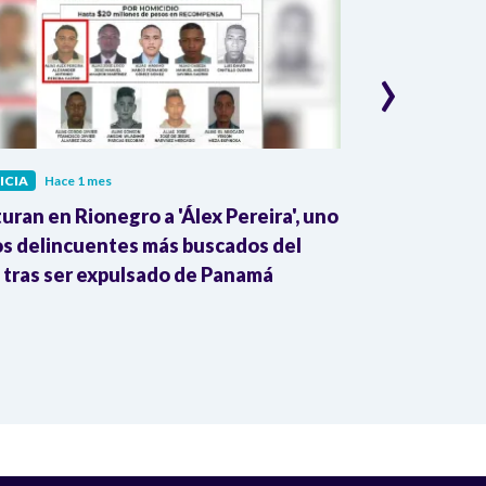
›
ICIA
Hace 1 mes
JUSTICIA
Hace 
uran en Rionegro a 'Álex Pereira', uno
¡Alerta! Prop
os delincuentes más buscados del
ponen en ries
, tras ser expulsado de Panamá
Constitución,