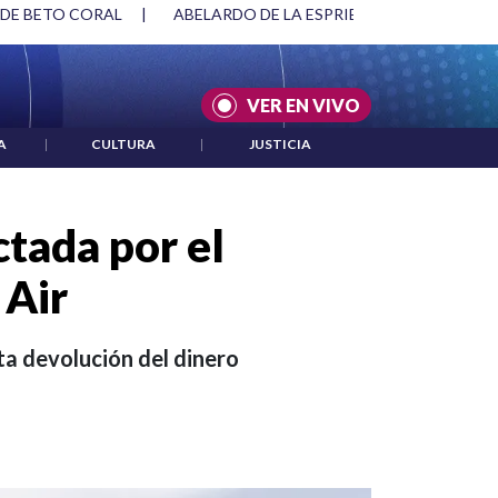
SPRIELLA Y DMG
|
ACUERDOS ENTRE ESTADOS UNIDOS E IRÁ
VER EN VIVO
A
|
CULTURA
|
JUSTICIA
ctada por el
 Air
ta devolución del dinero