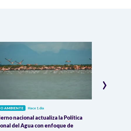
›
IO AMBIENTE
Hace 1 día
MEDIO AMBIENT
erno nacional actualiza la Política
Cambio climát
onal del Agua con enfoque de
del Mundial 2