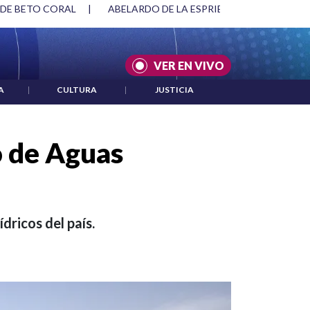
SPRIELLA Y DMG
|
ACUERDOS ENTRE ESTADOS UNIDOS E IRÁ
VER EN VIVO
A
|
CULTURA
|
JUSTICIA
o de Aguas
dricos del país.