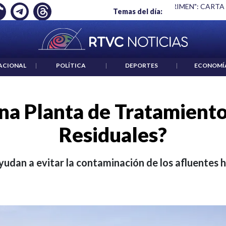
 ES UN CRIMEN": CARTA DE BETO CORAL
|
ABELARDO DE LA E
Temas del día:
ACIONAL
|
POLÍTICA
|
DEPORTES
|
ECONOMÍ
na Planta de Tratamient
Residuales?
yudan a evitar la contaminación de los afluentes hí