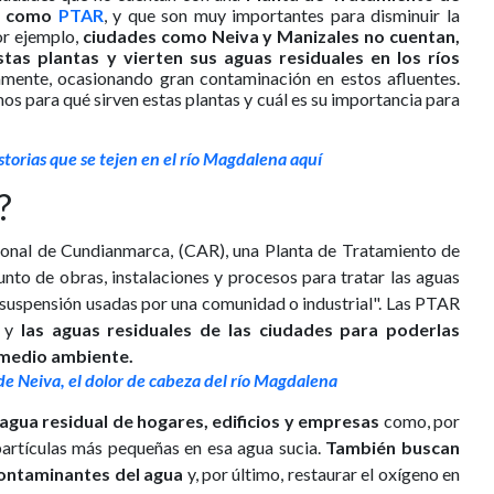
as como
PTAR
, y que son muy importantes para disminuir la
or ejemplo,
ciudades como Neiva y Manizales no cuentan,
as plantas y vierten sus aguas residuales en los ríos
amente, ocasionando gran contaminación en estos afluentes.
s para qué sirven estas plantas y cuál es su importancia para
storias que se tejen en el río Magdalena aquí
?
onal de Cundianmarca, (CAR), una Planta de Tratamiento de
nto de obras, instalaciones y procesos para tratar las aguas
n suspensión usadas por una comunidad o industrial". Las PTAR
 y
las aguas residuales de las ciudades para poderlas
 medio ambiente.
de Neiva, el dolor de cabeza del río Magdalena
 agua residual de hogares, edificios y empresas
como, por
 partículas más pequeñas en esa agua sucia.
También buscan
 contaminantes del agua
y, por último, restaurar el oxígeno en