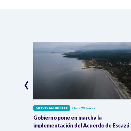
‹
MEDIO AMBIENTE
Hace 23 horas
cking”:
Gobierno pone en marcha la
nsformar
implementación del Acuerdo de Escazú