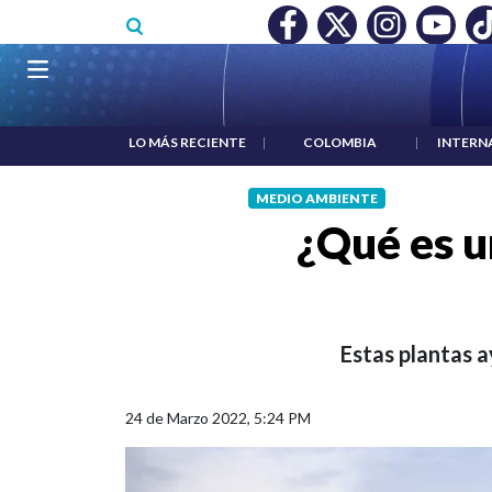
Pasar al contenido principal
O MÍNIMO NO DESTRUYÓ EMPLEO: JP MORGAN
|
"HABLAR NO
Navegación principal
LO MÁS RECIENTE
|
COLOMBIA
|
INTERN
MEDIO AMBIENTE
¿Qué es u
Estas plantas a
24 de Marzo 2022, 5:24 PM