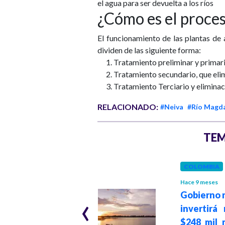
el agua para ser devuelta a los ríos
¿Cómo es el proce
El funcionamiento de las plantas de 
dividen de las siguiente forma:
Tratamiento preliminar y primari
Tratamiento secundario, que el
Tratamiento Terciario y eliminaci
RELACIONADO:
#Neiva
#Río Magd
TEM
JUSTICIA
Hace 1 año
COLOMBIA
Falsos positivos:
Hace 9 meses
‹
Gobierno 
74 militares
invertirá
aceptaron 200
$248 mil 
casos ocurridos