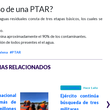
so de una PTAR?
aguas residuales consta de tres etapas básicos, los cuales se
o.
imina aproximadamente el 90% de los contaminantes.
ón de lodos presentes el el agua.
alena
#PTAR
AS RELACIONADOS
COLOMBIA
Hace 1 año
nacional
Ejército continúa
 más de
búsqueda de tres
millones
militares