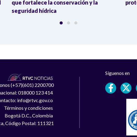
l
que fortalece la conservación y la
prot
seguridad hídrica
Síguenos en
léfonos (+57)(601) 2200700
 nacional: 018000 123 414
ntacto: info@rtvc.gov.co
Términos y condiciones
Bogotá D.C., Colombia
a, Código Postal: 111321