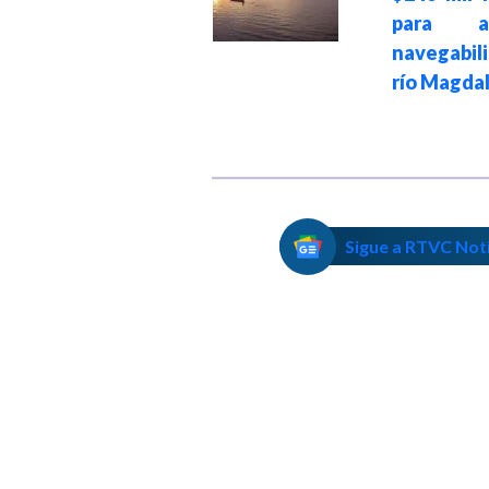
para as
entre los años
navegabil
2005 y 2008 ante
río Magda
la JEP
Sigue a RTVC Not