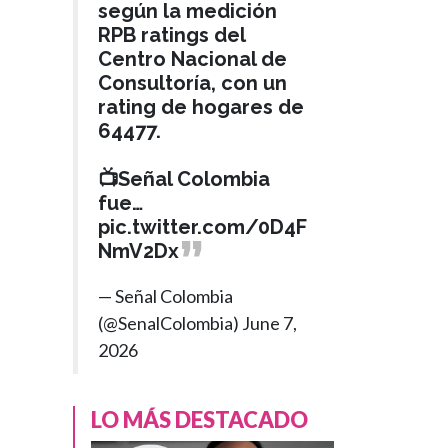
según la medición
RPB ratings del
Centro Nacional de
Consultoría, con un
rating de hogares de
64477.
📺Señal Colombia
fue…
pic.twitter.com/0D4F
NmV2Dx
— Señal Colombia
(@SenalColombia)
June 7,
2026
ECONOMÍA
Hace 1 año
›
Abecé del crucero
LO MÁS DESTACADO
AmaMagdalena:
precios,