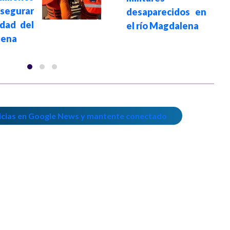
egurar
desaparecidos en
idad del
el río Magdalena
lena
icias en Google News y mantente conectado