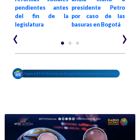
r la
pendientes antes
presidente Petro
que
del fin de la
por caso de las
Cor
legislatura
basuras en Bogotá
Bau
‹
›
Sigue a RTVC Noticias en Google News y mantente conectado