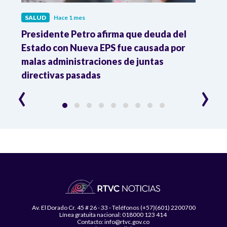
SALUD
Hace 1 mes
SALU
r
Presidente Petro afirma que deuda del
Minis
Estado con Nueva EPS fue causada por
Dese
to
malas administraciones de juntas
directivas pasadas
‹
›
Av. El Dorado Cr. 45 # 26 - 33 - Teléfonos (+57)(601) 2200700
Línea gratuita nacional: 018000 123 414
Contacto: info@rtvc.gov.co