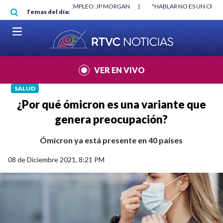
Pasar al contenido principal
RGAN
|
"HABLAR NO ES UN CRIMEN": CARTA DE BETO CORAL
|
ABELAR
Temas del día:
VER EN VIVO
SALUD
¿Por qué ómicron es una variante que
genera preocupación?
Ómicron ya está presente en 40 países
08 de Diciembre 2021, 8:21 PM