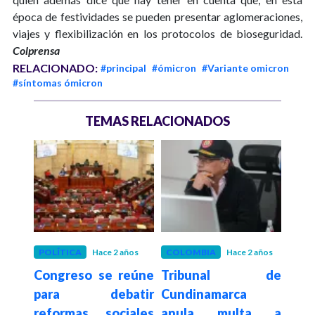
época de festividades se pueden presentar aglomeraciones,
viajes y flexibilización en los protocolos de bioseguridad.
Colprensa
RELACIONADO:
#principal
#ómicron
#Variante omicron
#síntomas ómicron
TEMAS RELACIONADOS
os
POLÍTICA
Hace 2 años
COLOMBIA
Hace 2 años
COL
varo
Congreso se reúne
Tribunal de
¿Qué
dente
para debatir
Cundinamarca
mue
ado
reformas sociales
anula multa a
Dav