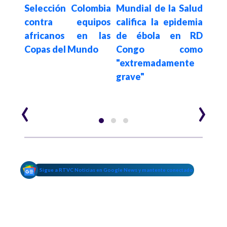
Orga
reso
Selección Colombia
Mundial de la Salud
Mund
para
contra equipos
califica la epidemia
decl
su
africanos en las
de ébola en RD
sani
 por
Copas del Mundo
Congo como
int
te
"extremadamente
pro
grave"
Afri
‹
›
Sigue a RTVC Noticias en Google News y mantente conectado