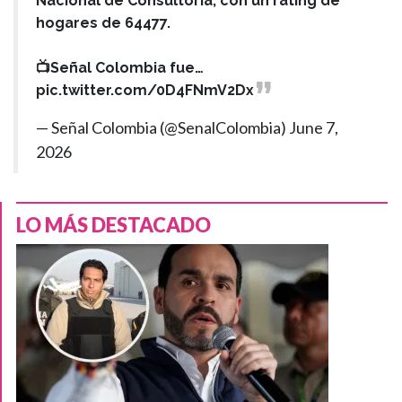
Nacional de Consultoría, con un rating de
hogares de 64477.
📺Señal Colombia fue…
pic.twitter.com/0D4FNmV2Dx
— Señal Colombia (@SenalColombia)
June 7,
2026
LO MÁS DESTACADO