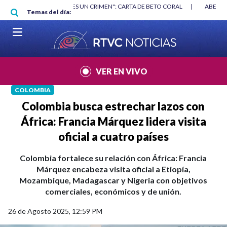
Pasar al contenido principal
RGAN
|
"HABLAR NO ES UN CRIMEN": CARTA DE BETO CORAL
|
ABELAR
Temas del día:
VER EN VIVO
COLOMBIA
Colombia busca estrechar lazos con
África: Francia Márquez lidera visita
oficial a cuatro países
Colombia fortalece su relación con África: Francia
Márquez encabeza visita oficial a Etiopía,
Mozambique, Madagascar y Nigeria con objetivos
comerciales, económicos y de unión.
26 de Agosto 2025, 12:59 PM