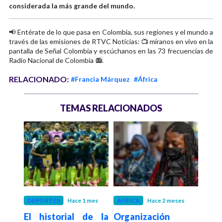
considerada la más grande del mundo.
📢 Entérate de lo que pasa en Colombia, sus regiones y el mundo a
través de las emisiones de RTVC Noticias: 📺 míranos en vivo en la
pantalla de Señal Colombia y escúchanos en las 73 frecuencias de
Radio Nacional de Colombia 📻.
RELACIONADO:
#Francia Márquez
#África
TEMAS RELACIONADOS
 meses
DEPORTES
Hace 1 mes
ÁFRICA
Hace 2 meses
INT
ntra
El historial de la
Organización
Hace 2