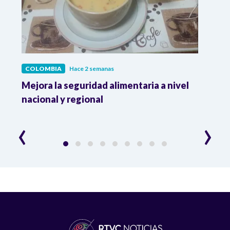
COLOMBIA
Hace 2 semanas
COL
Mejora la seguridad alimentaria a nivel
Crec
da
nacional y regional
Camp
desar
‹
›