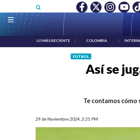
Pasar al contenido principal
O MÍNIMO NO DESTRUYÓ EMPLEO: JP MORGAN
|
"HABLAR NO
Navegación principal
LO MÁS RECIENTE
|
COLOMBIA
|
INTERN
FÚTBOL
Así se jug
Te contamos cómo se 
29 de Noviembre 2024, 2:21 PM