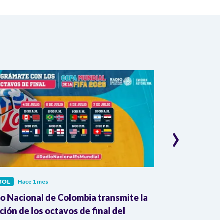
›
BOL
Hace 1 mes
FÚTBOL
Hace 1
o Nacional de Colombia transmite la
RB Leipzig an
ión de los octavos de final del
como su nuev