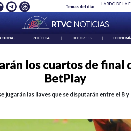
 ES UN CRIMEN": CARTA DE BETO CORAL
|
ABELARDO DE LA E
Temas del día:
ACIONAL
|
POLÍTICA
|
DEPORTES
|
ECONOMÍ
arán los cuartos de final
BetPlay
jugarán las llaves que se disputarán entre el 8 y