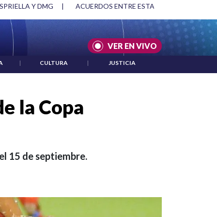
SPRIELLA Y DMG
|
ACUERDOS ENTRE ESTADOS UNIDOS E IRÁ
VER EN VIVO
A
|
CULTURA
|
JUSTICIA
 de la Copa
 el 15 de septiembre.