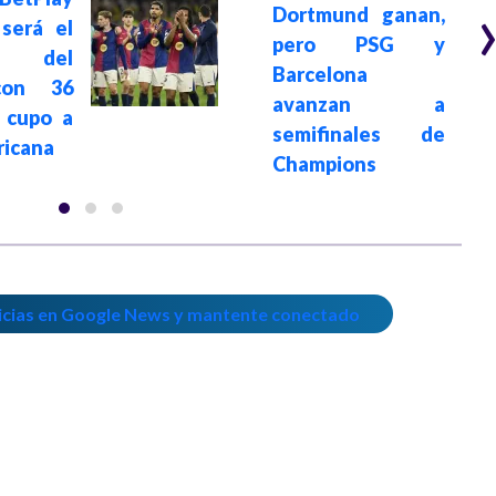
Dortmund ganan,
 será el
pero PSG y
o del
Barcelona
con 36
avanzan a
 cupo a
semifinales de
ricana
Champions
icias en Google News y mantente conectado