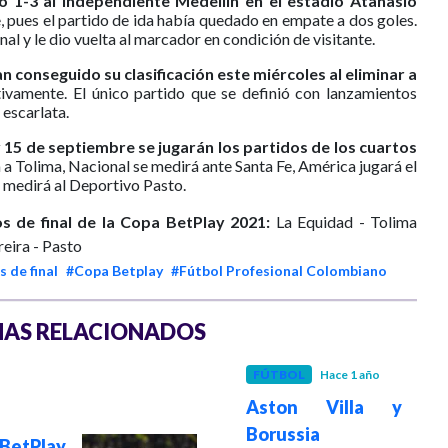
ó 1-3 al Independiente Medellín en el estadio Atanasio
e, pues el partido de ida había quedado en empate a dos goles.
nal y le dio vuelta al marcador en condición de visitante.
 conseguido su clasificación este miércoles al eliminar a
ctivamente. El único partido que se definió con lanzamientos
 escarlata.
y 15 de septiembre se jugarán los partidos de los cuartos
 a Tolima, Nacional se medirá ante Santa Fe, América jugará el
se medirá al Deportivo Pasto.
os de final de la Copa BetPlay 2021:
La Equidad - Tolima
reira - Pasto
 de final
#Copa Betplay
#Fútbol Profesional Colombiano
AS RELACIONADOS
FÚTBOL
Hace 1 año
Aston Villa y
Borussia
etPlay