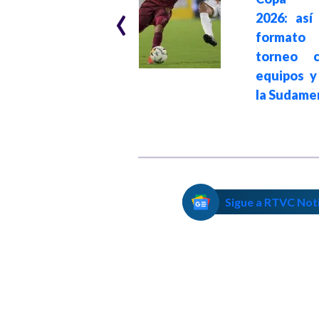
‹
impuso 1-0 sobre
2026: así
Santa Fe y tomó la
format
delantera en
torneo 
primer juego de la
equipos y
final del FPC
la Sudame
Sigue a RTVC Not