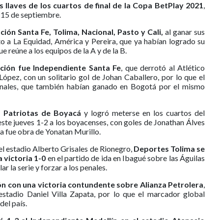
s llaves de los cuartos de final de la Copa BetPlay 2021
,
el 15 de septiembre.
ción Santa Fe, Tolima, Nacional, Pasto y Cali,
al ganar sus
to a La Equidad, América y Pereira, que ya habían logrado su
e reúne a los equipos de la A y de la B.
cación fue Independiente Santa Fe
, que derrotó al Atlético
ópez, con un solitario gol de Johan Caballero, por lo que el
enales, que también habían ganado en Bogotá por el mismo
a Patriotas de Boyacá
y logró meterse en los cuartos del
este jueves 1-2 a los boyacenses, con goles de Jonathan Álves
nra fue obra de Yonatan Murillo.
el estadio Alberto Grisales de Rionegro,
Deportes Tolima se
a victoria 1-0
en el partido de ida en Ibagué sobre las Águilas
r la serie y forzar a los penales.
ión con una victoria contundente sobre Alianza Petrolera
,
 estadio Daniel Villa Zapata, por lo que el marcador global
del país.