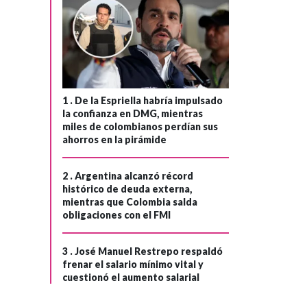
›
Atlético Nacional
venció 3-1 a
América de Cali en
la final ida de la
Copa BetPlay
1 .
De la Espriella habría impulsado
la confianza en DMG, mientras
miles de colombianos perdían sus
ahorros en la pirámide
2 .
Argentina alcanzó récord
histórico de deuda externa,
mientras que Colombia salda
obligaciones con el FMI
3 .
José Manuel Restrepo respaldó
frenar el salario mínimo vital y
cuestionó el aumento salarial