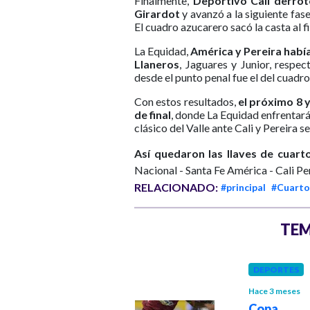
Finalmente,
Deportivo Cali derrot
Girardot
y avanzó a la siguiente fas
El cuadro azucarero sacó la casta al fi
La Equidad,
América y Pereira habían
Llaneros
, Jaguares y Junior, respe
desde el punto penal fue el del cuadro
Con estos resultados,
el próximo 8 
de final
, donde La Equidad enfrentará
clásico del Valle ante Cali y Pereira 
Así quedaron las llaves de cuart
Nacional - Santa Fe América - Cali Pe
RELACIONADO:
#principal
#Cuartos
TEM
DEPORTES
FÚTBOL
Hace 1 año
Hace 3 meses
Bucaramanga se
Copa B