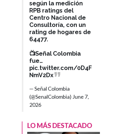
según la medición
RPB ratings del
Centro Nacional de
Consultoría, con un
rating de hogares de
64477.
📺Señal Colombia
fue…
pic.twitter.com/0D4F
NmV2Dx
— Señal Colombia
(@SenalColombia)
June 7,
2026
FÚTBOL
Hace 1 año
LO MÁS DESTACADO
Ventaja
'verdolaga':