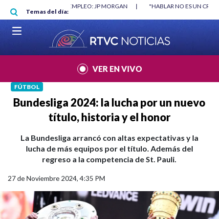
Pasar al contenido principal
RGAN
|
"HABLAR NO ES UN CRIMEN": CARTA DE BETO CORAL
|
ABELAR
Temas del día:
VER EN VIVO
FÚTBOL
Bundesliga 2024: la lucha por un nuevo
título, historia y el honor
La Bundesliga arrancó con altas expectativas y la
lucha de más equipos por el título. Además del
regreso a la competencia de St. Pauli.
27 de Noviembre 2024, 4:35 PM