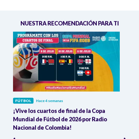
NUESTRA RECOMENDACIÓN PARA TI
FÚTBOL
Hace 4 semanas
FÚTB
¡Vive los cuartos de final de la Copa
Colo
Mundial de Fútbol de 2026 por Radio
cuart
Nacional de Colombia!
trav