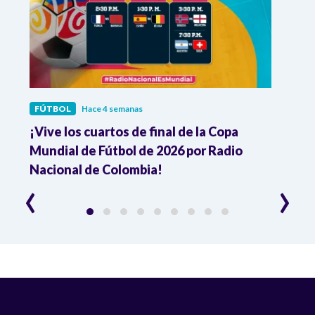
FÚTBOL
Hace 4 semanas
FÚTB
¡Vive los cuartos de final de la Copa
Colo
Mundial de Fútbol de 2026 por Radio
cuart
Nacional de Colombia!
trav
‹
›