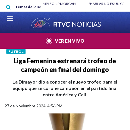
Pasar al contenido principal
O MÍNIMO NO DESTRUYÓ EMPLEO: JP MORGAN
|
"HABLAR NO ES UN CRIME
Temas del día:
L MUNDIAL 2026
|
VER EN VIVO
FÚTBOL
Liga Femenina estrenará trofeo de
campeón en final del domingo
La Dimayor dio a conocer el nuevo trofeo para el
equipo que se corone campeón en el partido final
entre América y Cali.
27 de Noviembre 2024, 4:56 PM