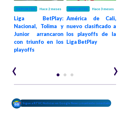
meses
DEPORTES
Hace 2 meses
DEPORTES
Hace 3 meses
DEP
3 de
Liga BetPlay:
América de Cali,
Mi
 de la
Nacional, Tolima y
nuevo clasificado a
Amé
ina
Junior arrancaron
los playoffs de la
jorn
yor:
con triunfo en los
Liga BetPlay
col
 vs
playoffs
Lib
Sud
‹
›
Sigue a RTVC Noticias en Google News y mantente conectado