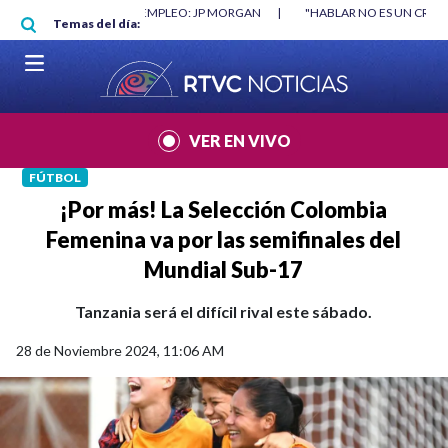
Pasar al contenido principal
RGAN
|
"HABLAR NO ES UN CRIMEN": CARTA DE BETO CORAL
|
ABELAR
Temas del día:
VER EN VIVO
FÚTBOL
¡Por más! La Selección Colombia
Femenina va por las semifinales del
Mundial Sub-17
Tanzania será el difícil rival este sábado.
28 de Noviembre 2024, 11:06 AM