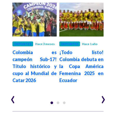
año
DEPORTES
Hace 3 meses
DEPORTES
Hace 1 año
DEP
etro
Colombia es
¡Todo listo!
Sele
 la
campeón Sub-17!
Colombia debuta en
Fe
mbia
Título histórico y
la Copa América
Am
s su
cupo al Mundial de
Femenina 2025 en
cale
en el
Catar 2026
Ecuador
‹
›