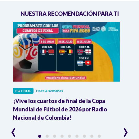
NUESTRA RECOMENDACIÓN PARA TI
FÚTBOL
Hace 4 semanas
FÚTB
¡Vive los cuartos de final de la Copa
Colo
Mundial de Fútbol de 2026 por Radio
cuart
Nacional de Colombia!
trav
‹
›