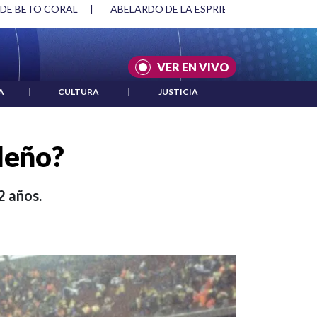
SPRIELLA Y DMG
|
ACUERDOS ENTRE ESTADOS UNIDOS E IRÁ
VER EN VIVO
A
|
CULTURA
|
JUSTICIA
ileño?
82 años.