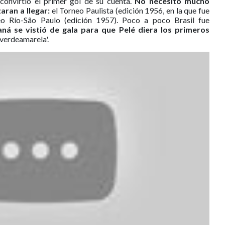
í convirtió el primer gol de su cuenta.
No necesitó mucho
aran a llegar:
el Torneo Paulista (edición 1956, en la que fue
eo Río-São Paulo (edición 1957). Poco a poco Brasil fue
ná se vistió de gala para que Pelé diera los primeros
'verdeamarela'.