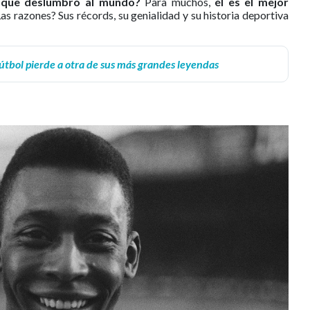
 que deslumbró al mundo?
Para muchos,
él es el mejor
as razones? Sus récords, su genialidad y su historia deportiva
 fútbol pierde a otra de sus más grandes leyendas