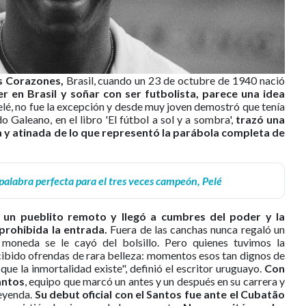
s Corazones,
Brasil, cuando un 23 de octubre de 1940 nació
r en Brasil y soñar con ser futbolista, parece una idea
lé, no fue la excepción y desde muy joven demostró que tenía
 Galeano, en el libro 'El fútbol a sol y a sombra',
trazó una
a y atinada de lo que representó la parábola completa de
 palabra perfecta para el tres veces campeón, Pelé
 un pueblito remoto y llegó a cumbres del poder y la
prohibida la entrada.
Fuera de las canchas nunca regaló un
moneda se le cayó del bolsillo. Pero quienes tuvimos la
cibido ofrendas de rara belleza: momentos esos tan dignos de
ue la inmortalidad existe", definió el escritor uruguayo.
Con
Santos
, equipo que marcó un antes y un después en su carrera y
leyenda.
Su debut oficial con el Santos fue ante el Cubatão