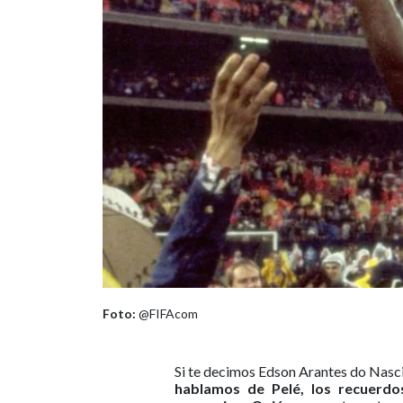
Foto:
@FIFAcom
Si te decimos Edson Arantes do Nasci
hablamos de Pelé, los recuerdos