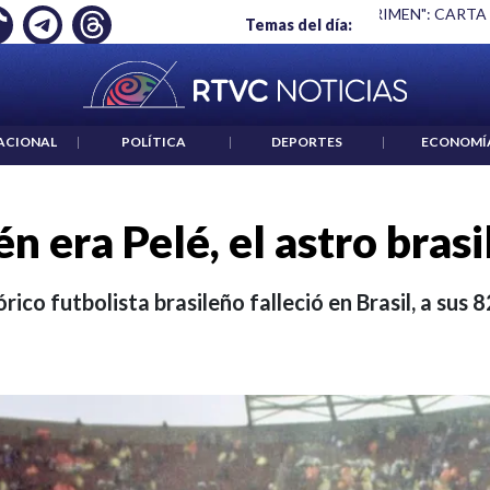
 ES UN CRIMEN": CARTA DE BETO CORAL
|
ABELARDO DE LA E
Temas del día:
ACIONAL
|
POLÍTICA
|
DEPORTES
|
ECONOMÍ
n era Pelé, el astro bras
órico futbolista brasileño falleció en Brasil, a sus 