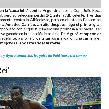
en la 'canarinha' contra Argentina,
por la Copa Julio Roca.
 pero su selección perdió 2-1 ante la Albiceleste. Tres días
amente contra la Albiceleste, pero en el estadio Pacaembú,
tir a Amadeo Carrizo.
Un año después llegó el primer gran
peonato con el que le cumplió una promesa a su padre:
ser
 ya ganado en la selección brasileña,
Pelé gritó campeón en
 adelante,
la gloria y los triunfos marcaron una carrera en
 mejores futbolistas de la historia.
e y figura comercial: los goles de Pelé fuera del campo
ei'