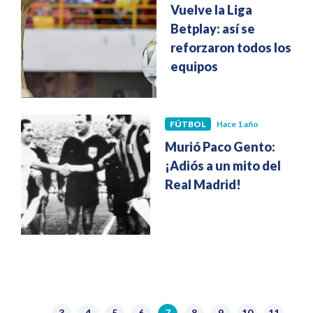
Vuelve la Liga
Betplay: así se
reforzaron todos los
equipos
FÚTBOL
Hace 1 año
Murió Paco Gento:
¡Adiós a un mito del
Real Madrid!
Paginación
3
4
5
6
7
8
9
10
11