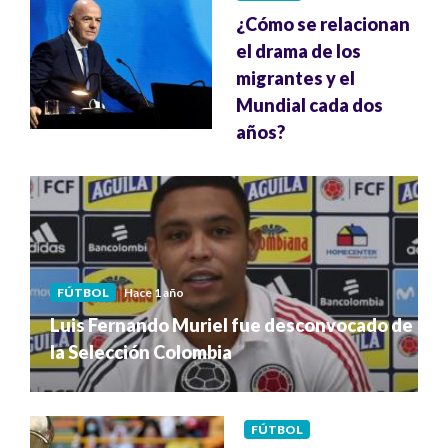
¿Cómo se relacionan
el drama de los
migrantes y el
Mundial cada dos
años?
FÚTBOL
Hace 1 año
Luis Fernando Muriel fue desconvocado de
la Selección Colombia
FÚTBOL
Hace 1 año