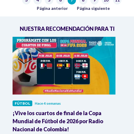
Página
Página
Página
Página
Página actual
Página
Página
Página
Página
Página anterior
Siguiente página
Página anterior
Página siguiente
NUESTRA RECOMENDACIÓN PARA TI
FÚTBOL
Hace 4 semanas
FÚTB
¡Vive los cuartos de final de la Copa
Colo
Mundial de Fútbol de 2026 por Radio
cuart
Nacional de Colombia!
trav