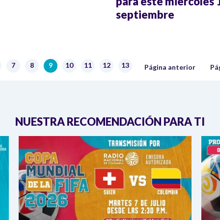
para este miércoles 
septiembre
Página anterior
Sig
7
8
9
10
11
12
13
ágina
Página
Página
Página actual
Página
Página
Página
Página
Página anterior
Pá
NUESTRA RECOMENDACIÓN PARA TI