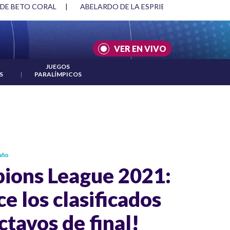
LA ESPRIELLA Y DMG
|
ACUERDOS ENTRE ESTADOS UNIDOS E
VER EN VIVO
JUEGOS
S
|
PARALÍMPICOS
año
ions League 2021:
e los clasificados
octavos de final!