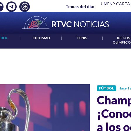
R NO ES UN CRIMEN": CARTA DE BETO CORAL
|
ABELARDO DE 
Temas del día:
TBOL
|
CICLISMO
|
TENIS
|
JUEGOS
OLÍMPICO
FÚTBOL
Hace 1 
Champ
¡Conoc
a los 