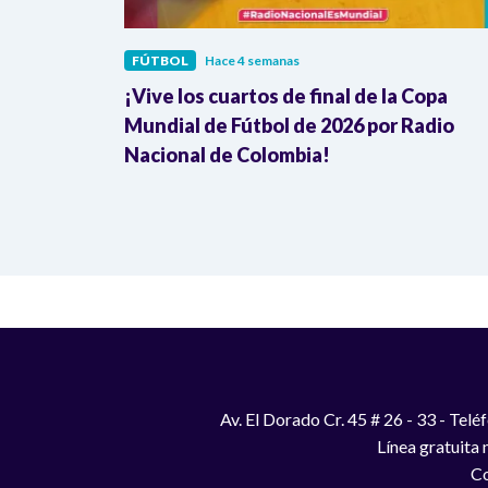
FÚTBOL
Hace 4 semanas
mezcla
¡Vive los cuartos de final de la Copa
ombia
Mundial de Fútbol de 2026 por Radio
Nacional de Colombia!
Av. El Dorado Cr. 45 # 26 - 33 - Te
Línea gratuita
Co