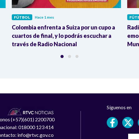
FÚTBOL
Hace 1 mes
FÚT
Colombia enfrenta a Suiza por un cupo a
Radi
cuartos de final, y lo podrás escuchar a
emoc
través de Radio Nacional
Mund
Síguenos en
léfonos (+57)(601) 2200700
 nacional: 018000 123 414
ntacto: info@rtvc.gov.co