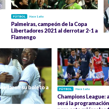
FÚTBOL
Hace 1 año
Palmeiras, campeón de la Copa
Libertadores 2021 al derrotar 2-1 a
Flamengo
sellaron su boleto a
FÚTBOL
Hace 1 año
Champions League: a
será la programació