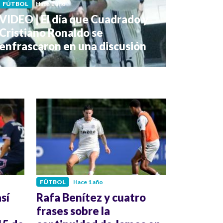
FÚTBOL
Hace 1 año
VIDEO | El día que Cuadrado y
Cristiano Ronaldo se
enfrascaron en una discusión
FÚTBOL
Hace 1 año
sí
Rafa Benítez y cuatro
n
frases sobre la