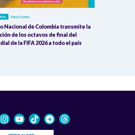
BOL
Hace 1 mes
FÚTBOL
Hace 1
o Nacional de Colombia transmite la
RB Leipzig an
ión de los octavos de final del
como su nuev
ial de la FIFA 2026 a todo el país