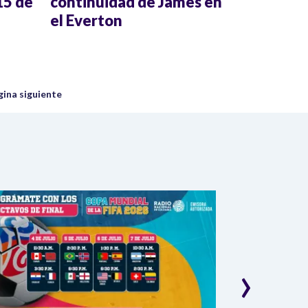
15 de
continuidad de James en
el Everton
uiente página
gina siguiente
›