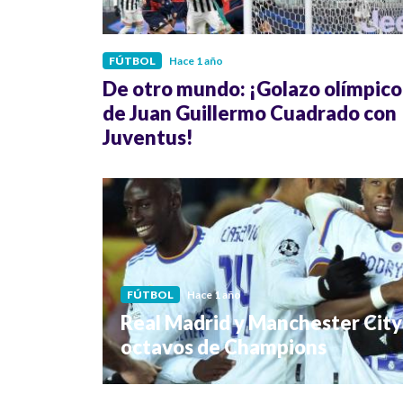
FÚTBOL
Hace 1 año
De otro mundo: ¡Golazo olímpico
de Juan Guillermo Cuadrado con
Juventus!
FÚTBOL
Hace 1 año
Real Madrid y Manchester City 
octavos de Champions