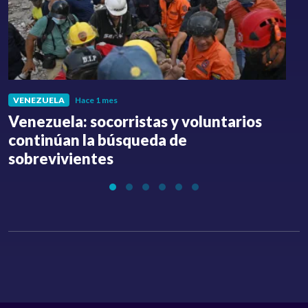
VENEZUELA
Hace 1 mes
Venezuela: socorristas y voluntarios
C
continúan la búsqueda de
a
sobrevivientes
l