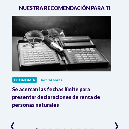
NUESTRA RECOMENDACIÓN PARA TI
ECONOMÍA
Hace 14 horas
ECO
vas
Se acercan las fechas límite para
Dato
os
presentar declaraciones de renta de
prod
personas naturales
y ma
‹
›