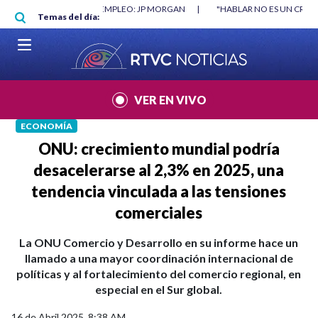
Pasar al contenido principal
RGAN
|
"HABLAR NO ES UN CRIMEN": CARTA DE BETO CORAL
|
ABELAR
Temas del día:
VER EN VIVO
ECONOMÍA
ONU: crecimiento mundial podría
desacelerarse al 2,3% en 2025, una
tendencia vinculada a las tensiones
comerciales
La ONU Comercio y Desarrollo en su informe hace un
llamado a una mayor coordinación internacional de
políticas y al fortalecimiento del comercio regional, en
especial en el Sur global.
16 de Abril 2025, 8:38 AM