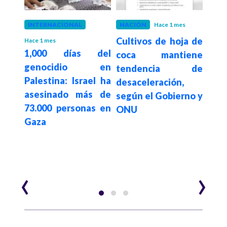
eses
INTERNACIONAL
NACIÓN
Hace 1 mes
PALE
NU en
Cultivos de hoja de
ON
Hace 1 mes
1,000 días del
taca
coca mantiene
denu
genocidio en
oral
tendencia de
po
Palestina: Israel ha
e una
desaceleración,
ge
asesinado más de
 sin
según el Gobierno y
Pa
73.000 personas en
ONU
ata
Gaza
niño
‹
›