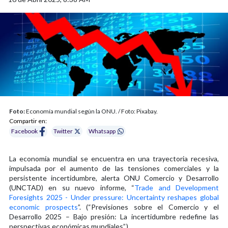
Foto:
Economía mundial según la ONU. / Foto: Pixabay.
Compartir en:
Facebook
Twitter
Whatsapp
La economía mundial se encuentra en una trayectoria recesiva,
impulsada por el aumento de las tensiones comerciales y la
persistente incertidumbre, alerta ONU Comercio y Desarrollo
(UNCTAD) en su nuevo informe, “
Trade and Development
Foresights 2025 - Under pressure: Uncertainty reshapes global
economic prospects
”. (“Previsiones sobre el Comercio y el
Desarrollo 2025 – Bajo presión: La incertidumbre redefine las
perspectivas económicas mundiales”.)