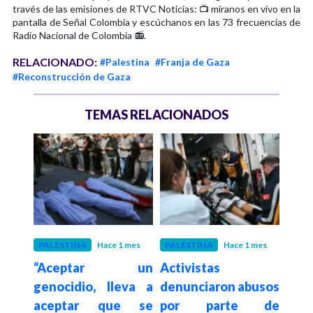
través de las emisiones de RTVC Noticias: 📺 míranos en vivo en la
pantalla de Señal Colombia y escúchanos en las 73 frecuencias de
Radio Nacional de Colombia 📻.
RELACIONADO:
#Palestina
#Franja de Gaza
#Reconstrucción de Gaza
TEMAS RELACIONADOS
 meses
PALESTINA
Hace 1 mes
PALESTINA
Hace 1 mes
PALE
idos
“Aceptar un
Activistas
ON
genocidio, lleva a
denunciaron abusos
denu
ntra
aceptar que se
por parte de
po