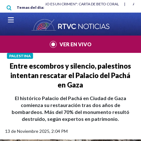
Pasar al contenido principal
RGAN
|
"HABLAR NO ES UN CRIMEN": CARTA DE BETO CORAL
|
ABELAR
Temas del día:
VER EN VIVO
PALESTINA
Entre escombros y silencio, palestinos
intentan rescatar el Palacio del Pachá
en Gaza
El histórico Palacio del Pachá en Ciudad de Gaza
comienza su restauración tras dos años de
bombardeos. Más del 70% del monumento resultó
destruido, según expertos en patrimonio.
13 de Noviembre 2025, 2:04 PM