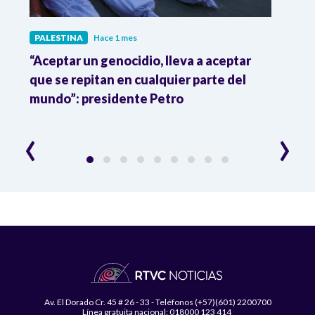
PALESTINA
Hace 1 mes
PALE
“Aceptar un genocidio, lleva a aceptar
Acti
ado
que se repitan en cualquier parte del
de au
mundo”: presidente Petro
inter
‹
›
Av. El Dorado Cr. 45 # 26 - 33 - Teléfonos (+57)(601) 2200700
Línea gratuita nacional: 018000 123 414