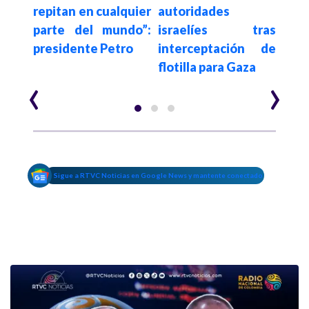
 ONU
repitan en cualquier
autoridades
ge
rios
parte del mundo”:
israelíes tras
Pa
presidente Petro
interceptación de
ata
flotilla para Gaza
niño
‹
›
Sigue a RTVC Noticias en Google News y mantente conectado